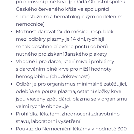
při darování plné krve (pořádá Oblastní spolek
Českého červeného kříže ve spolupráci
s Transfuzním a hematologickým oddělením
nemocnice)
Možnost darovat 2x do měsíce, resp. blok
mezi odběry plazmy je 14 dní, rychleji
se tak dosáhne cílového počtu odběrů
nutného pro získání Janského plakety
Vhodné i pro dárce, kteří mívají problémy
s darováním plné krve pro nižší hodnoty
hemoglobinu (chudokrevnost)
Odběr je pro organismus minimálně zatěžující,
odebírá se pouze plazma, ostatní složky krve
jsou vraceny zpět dárci, plazma se v organismu
velmi rychle obnovuje
Prohlídka lékařem, zhodnocení zdravotního
stavu, laboratorní vyšetření
Poukaz do Nemocniční lékárny v hodnotě 300