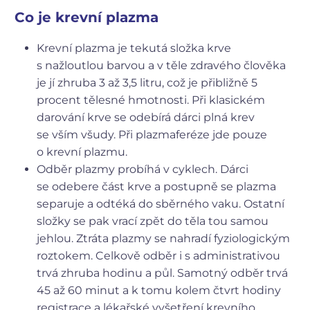
Co je krevní plazma
Krevní plazma je tekutá složka krve
s nažloutlou barvou a v těle zdravého člověka
je jí zhruba 3 až 3,5 litru, což je přibližně 5
procent tělesné hmotnosti. Při klasickém
darování krve se odebírá dárci plná krev
se vším všudy. Při plazmaferéze jde pouze
o krevní plazmu.
Odběr plazmy probíhá v cyklech. Dárci
se odebere část krve a postupně se plazma
separuje a odtéká do sběrného vaku. Ostatní
složky se pak vrací zpět do těla tou samou
jehlou. Ztráta plazmy se nahradí fyziologickým
roztokem. Celkově odběr i s administrativou
trvá zhruba hodinu a půl. Samotný odběr trvá
45 až 60 minut a k tomu kolem čtvrt hodiny
registrace a lékařské vyšetření krevního