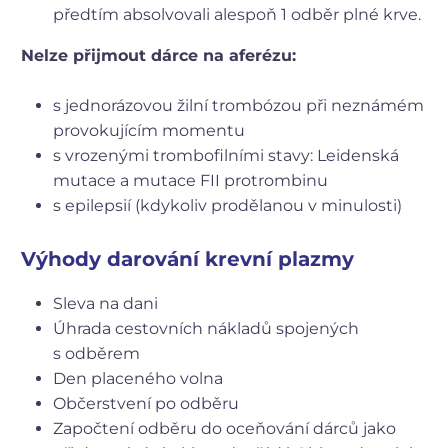
předtím absolvovali alespoň 1 odběr plné krve.
Nelze přijmout dárce na aferézu:
s jednorázovou žilní trombózou při neznámém
provokujícím momentu
s vrozenými trombofilními stavy: Leidenská
mutace a mutace FII protrombinu
s epilepsií (kdykoliv prodělanou v minulosti)
Výhody darování krevní plazmy
Sleva na dani
Úhrada cestovních nákladů spojených
s odběrem
Den placeného volna
Občerstvení po odběru
Započtení odběru do oceňování dárců jako