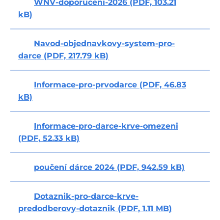
WNV-doporuceni-2026 (PDF, 103.21
kB)
Navod-objednavkovy-system-pro-
darce (PDF, 217.79 kB)
Informace-pro-prvodarce (PDF, 46.83
kB)
Informace-pro-darce-krve-omezeni
(PDF, 52.33 kB)
poučení dárce 2024 (PDF, 942.59 kB)
Dotaznik-pro-darce-krve-
predodberovy-dotaznik (PDF, 1.11 MB)