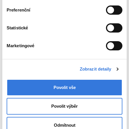
Preferenční
MUDr. Libuše Pagáčová
primářka
Statistické
libuse.pagacova@hospital-bn.cz
Marketingové
Bc. Aneta Radačovská
vedoucí laborantka
Zobrazit detaily
aneta.radacovska@hospital-bn.cz
Povolit vše
Jiřina Kloudová
laborantka
Povolit výběr
jirina.kloudova@hospital-bn.cz
Odmítnout