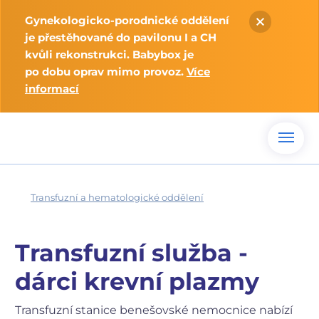
Gynekologicko-porodnické oddělení
je přestěhované do pavilonu I a CH
kvůli rekonstrukci. Babybox je
po dobu oprav mimo provoz.
Více
informací
Transfuzní a hematologické oddělení
Transfuzní služba -
dárci krevní plazmy
Transfuzní stanice benešovské nemocnice nabízí