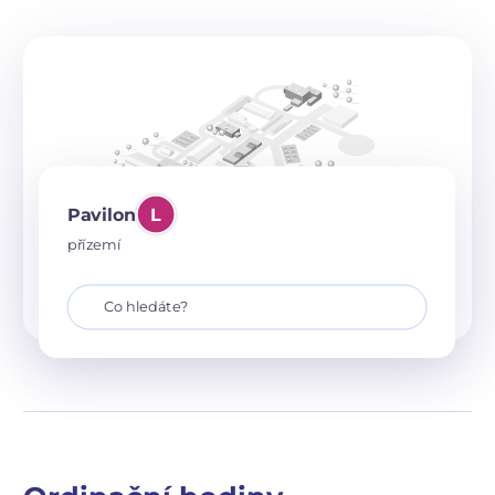
Pavilon
L
přízemí