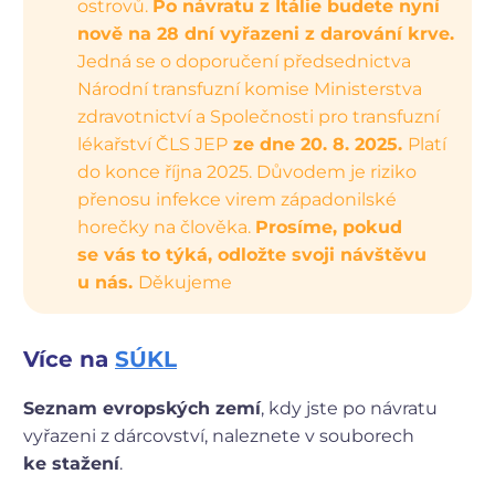
ostrovů.
Po návratu z Itálie budete nyní
nově na 28 dní vyřazeni z darování krve.
Jedná se o doporučení předsednictva
Národní transfuzní komise Ministerstva
zdravotnictví a Společnosti pro transfuzní
lékařství ČLS JEP
ze dne 20. 8. 2025.
Platí
do konce října 2025. Důvodem je riziko
přenosu infekce virem západonilské
horečky na člověka.
Prosíme, pokud
se vás to týká, odložte svoji návštěvu
u nás.
Děkujeme
Více na
SÚKL
Seznam evropských zemí
, kdy jste po návratu
vyřazeni z dárcovství, naleznete v souborech
ke stažení
.