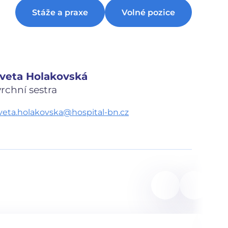
Stáže a praxe
Volné pozice
Iveta Holakovská
vrchní sestra
iveta.holakovska@hospital-bn.cz