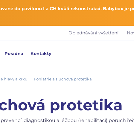
vané do pavilonu I a CH kvůli rekonstrukci. Babybox je 
Objednávání vyšetření
No
Poradna
Kontakty
ie hlavy a krku
Foniatrie a sluchová protetika
uchová protetika
prevencí, diagnostikou a léčbou (rehabilitací) poruch ře