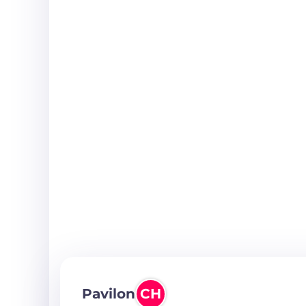
Pavilon
CH