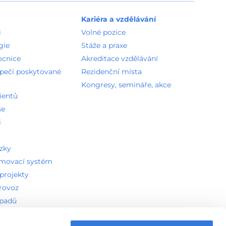
Kariéra a vzdělávání
i
Volné pozice
gie
Stáže a praxe
ocnice
Akreditace vzdělávání
zpečí poskytované
Rezidenční místa
Kongresy, semináře, akce
ientů
se
i
ázky
amovací systém
projekty
provoz
dpadů
ddělení