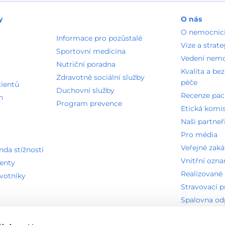
y
O nás
O nemocnic
Informace pro pozůstalé
Vize a strate
Sportovní medicína
Vedení nem
Nutriční poradna
Kvalita a be
Zdravotně sociální služby
péče
cientů
Duchovní služby
Recenze pac
n
Program prevence
Etická komi
Naši partneř
Pro média
Veřejné zak
a stížností
Vnitřní ozn
ienty
Realizované 
avotníky
Stravovací 
Spalovna o
Technická o