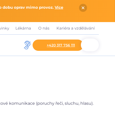
po dobu oprav mimo provoz.
Více
Lékárna
O nás
Kariéra a vzdělávání
vinky
+420 317 756 111
čové komunikace (poruchy řeči, sluchu, hlasu).