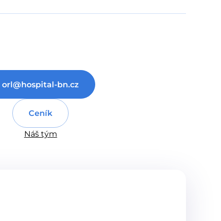
orl@hospital-bn.cz
Ceník
Náš tým