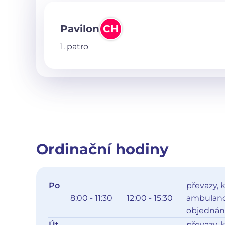
Pavilon
CH
1. patro
Ordinační hodiny
Po
převazy, 
8:00 - 11:30
12:00 - 15:30
ambulance
objednán
Út
převazy, 