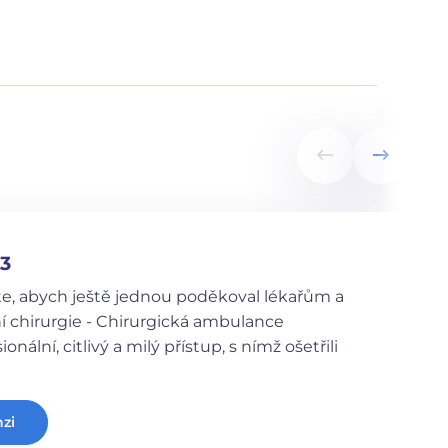
23
lte, abych ještě jednou poděkoval lékařům a
í chirurgie - Chirurgická ambulance
nální, citlivý a milý přístup, s nímž ošetřili
nzi