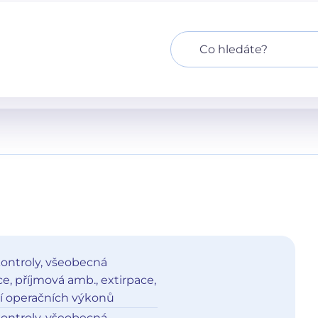
kontroly, všeobecná
, příjmová amb., extirpace,
í operačních výkonů
kontroly, všeobecná