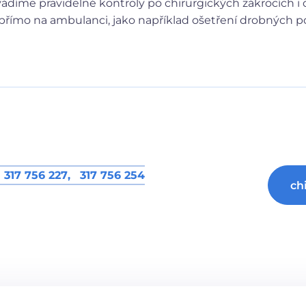
vádíme pravidelné kontroly po chirurgických zákrocích 
římo na ambulanci, jako například ošetření drobných por
317 756 227
,
317 756 254
ch