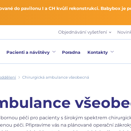
vané do pavilonu I a CH kvůli rekonstrukci. Babybox je 
Objednávání vyšetření
Novin
Pacienti a návštěvy
Poradna
Kontakty
oddělení
Chirurgická ambulance všeobecná
ambulance všeob
ornou péči pro pacienty s širokým spektrem chirurgický
obenou péči. Připravíme vás na plánované operační zákr