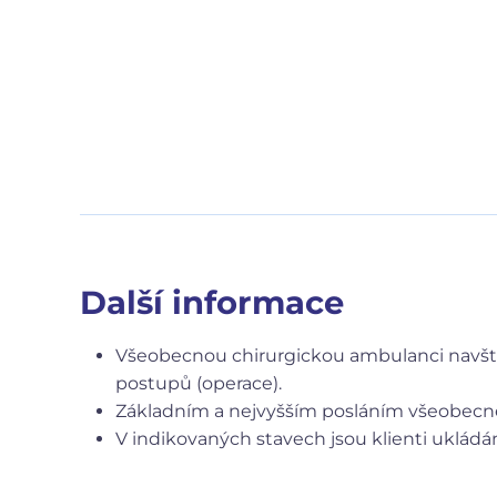
Další informace
Všeobecnou chirurgickou ambulanci navštěv
postupů (operace).
Základním a nejvyšším posláním všeobecné c
V indikovaných stavech jsou klienti ukládá