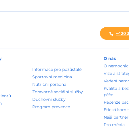
+420 3
y
O nás
O nemocnic
Informace pro pozůstalé
Vize a strate
Sportovní medicína
Vedení nem
Nutriční poradna
Kvalita a be
Zdravotně sociální služby
péče
cientů
Duchovní služby
Recenze pac
n
Program prevence
Etická komi
Naši partneř
Pro média