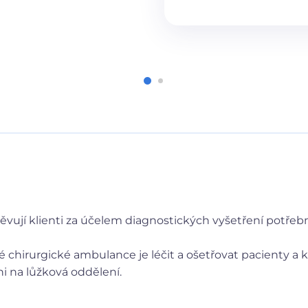
ují klienti za účelem diagnostických vyšetření potřebn
hirurgické ambulance je léčit a ošetřovat pacienty a kl
ni na lůžková oddělení.