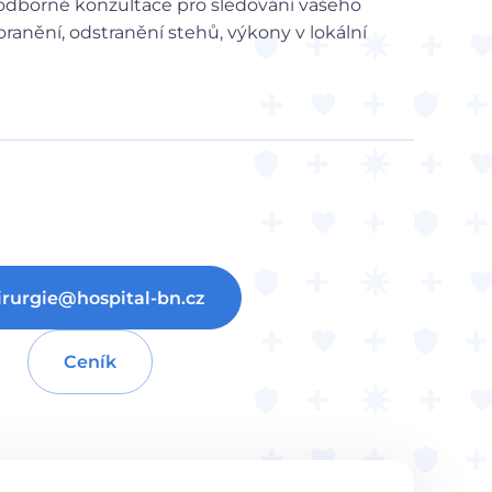
i odborné konzultace pro sledování vašeho
anění, odstranění stehů, výkony v lokální
irurgie@hospital-bn.cz
Ceník