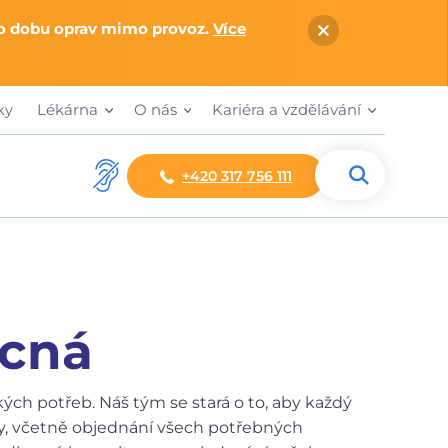
po dobu oprav mimo provoz.
Více
Lékárna
O nás
Kariéra a vzdělávání
ky
+420 317 756 111
ecná
ch potřeb. Náš tým se stará o to, aby každý
oky, včetně objednání všech potřebných