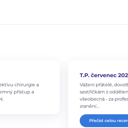
T.P. červenec 20
ktivu chirurgie a
Vážení přátelé, dovo
jemný přístup a
sestřičkám z oddělen
N.
všeobecná - za profesio
zranění…
Přečíst celou rece