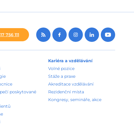
17 756 111
Kariéra a vzdělávání
i
Volné pozice
gie
Stáže a praxe
ocnice
Akreditace vzdělávání
zpečí poskytované
Rezidenční místa
Kongresy, semináře, akce
ientů
se
i