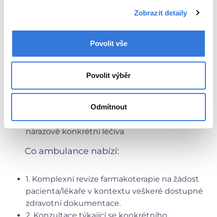
k výskytu konkrétního příznaku, jehož
Zobrazit detaily
příčinou se domnívá, že je léčivo, ať už tento
problém stihl řešit s předepisujícím lékařem či
Povolit vše
nikoliv
Pacient, který má pocit, že jeho léčba selhává
na účinnosti (např. si musí zvyšovat dávky
Povolit výběr
k dosažení stejného terapeutického cíle), ať už
tento problém stihl řešit s předepisujícím
lékařem či nikoliv
Odmítnout
Těhotné a kojící ženy, užívající trvale či
nárazově konkrétní léčiva
Co ambulance nabízí:
1. Komplexní revize farmakoterapie na žádost
pacienta/lékaře v kontextu veškeré dostupné
zdravotní dokumentace.
2. Konzultace týkající se konkrétního