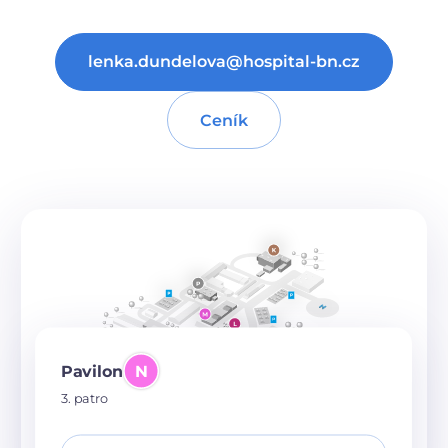
lenka.dundelova@hospital-bn.cz
Ceník
Pavilon
N
3. patro