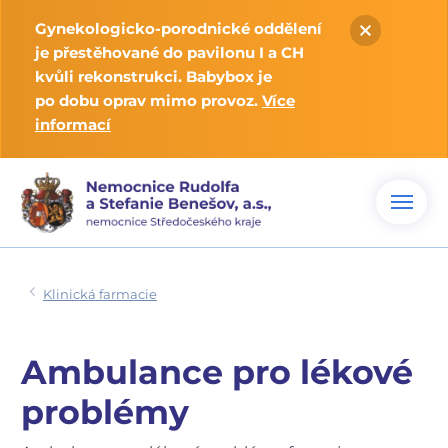
Gynekologicko-porodnické oddělení
je přestěhované do pavilonu I a CH
kvůli rekonstrukci. Babybox je
po dobu oprav mimo provoz.
Více
informací
Klinická farmacie
Ambulance pro lékové
problémy