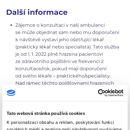
Další informace
Zájemce o konzultaci v naší ambulanci
se může objednat sám nebo mu doporučení
k návštěvě vystaví jeho ošetřující lékař
(praktický lékař nebo specialista). Tato služba
je od 1. 1. 2022 plně hrazena pacientovi
ze zdravotního pojištění ve frekvenci 2
konzultace/rok, pokud mají doporučení
od svého lékaře – praktického/specialisty.
Nad rámec těchto pojišťovnami hrazených
konzultací si pacient může službu uhradit
i jako samoplátce.
Kontakt pro objednání:
317 756 532 (možno
se objednávat po-pá 9 – 15 hod.)
Tato webová stránka používá cookies
nebo přes ústřednu 317 756 111 (zkrácená volba
K personalizaci obsahu a reklam, poskytování funkcí
na nás 8828)
sociálních médií a analýze naší návštěvnosti využíváme