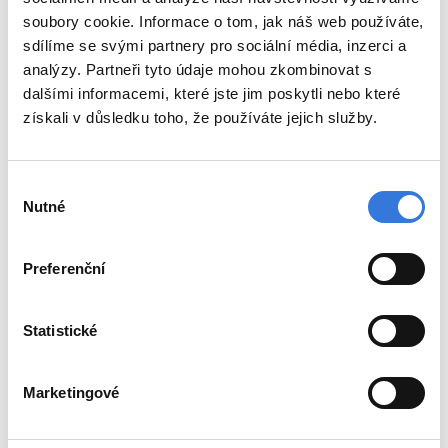
soubory cookie. Informace o tom, jak náš web používáte,
U jakého pacienta je vhodné provést
sdílíme se svými partnery pro sociální média, inzerci a
analýzu jeho chronické medikace?
analýzy. Partneři tyto údaje mohou zkombinovat s
dalšími informacemi, které jste jim poskytli nebo které
získali v důsledku toho, že používáte jejich služby.
Pacient užívající trvale 8 a více léčiv
Pacient, který má informaci o jakékoliv lékové
interakci mezi některými léčivy v jeho
Výběr
medikaci (informace od lékaře, lékárníka,
Nutné
souhlasu
informace z příbalového letáku, z internetu)
Pacient, který má sníženou funkci ledvin
nebo jater (s dialýzou i bez dialýzy)
Preferenční
Pacient s velmi nízkou či velmi vysokou
tělesnou hmotností
Statistické
Pacient, který je po opakovaných operacích
střev, které vedly k jejich zkrácení (tzv.
Marketingové
syndrom krátkého střeva) nebo je
po bariatrickém výkonu
Pacient, u kterého došlo nebo dochází