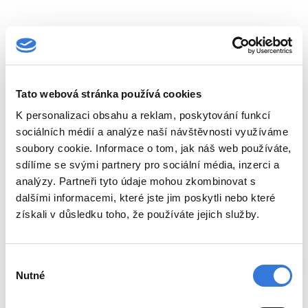
MUDr. Marie Mrvová
primářka
Tato webová stránka používá cookies
marie.mrvova@hospital-bn.cz
K personalizaci obsahu a reklam, poskytování funkcí
sociálních médií a analýze naší návštěvnosti využíváme
Ivana Čermáková
soubory cookie. Informace o tom, jak náš web používáte,
vedoucí fyzioterapeutka
sdílíme se svými partnery pro sociální média, inzerci a
analýzy. Partneři tyto údaje mohou zkombinovat s
ivana.cermakova@hospital-bn.cz
dalšími informacemi, které jste jim poskytli nebo které
získali v důsledku toho, že používáte jejich služby.
Výběr
Nutné
souhlasu
Recenze pacientů