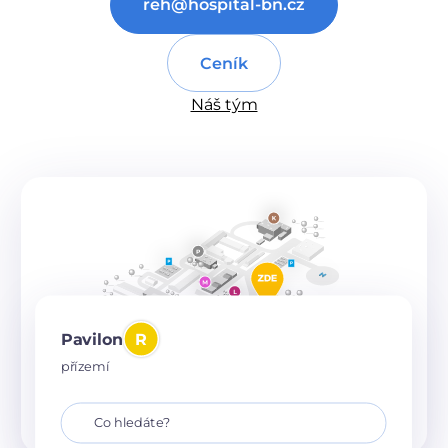
reh@hospital-bn.cz
Ceník
Náš tým
Pavilon
R
přízemí