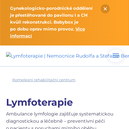
Gynekologicko-porodnické oddělení
je přestěhované do pavilonu I a CH
kvůli rekonstrukci. Babybox je
po dobu oprav mimo provoz.
Více
informací
Komplexní rehabilitační centrum
Lymfoterapie
Ambulance lymfologie zajišťuje systematickou
diagnostickou a léčebně – preventivní péči
o pacienty s poruchami mízního oběhu,