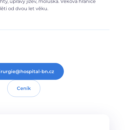
hty, úpravy jizev, moluska. Věková hranice
ěti od dvou let věku.
irurgie@hospital-bn.cz
Ceník