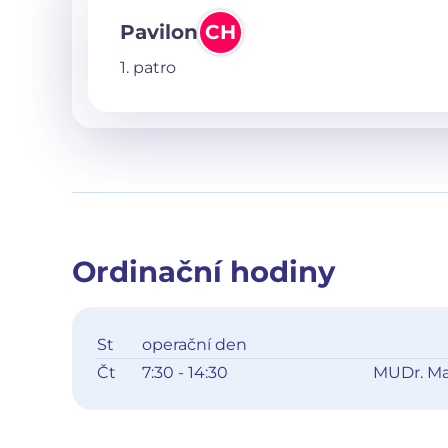
Pavilon
CH
1. patro
Ordinační hodiny
St
operační den
Čt
7:30 - 14:30
MUDr. Ma