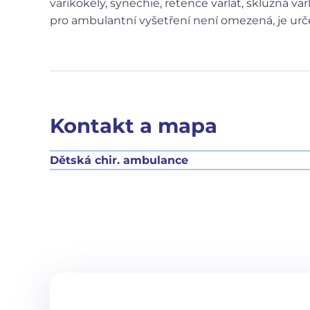
varikokély, synechie, retence varlat, skluzná v
pro ambulantní vyšetření není omezená, je určen
Kontakt a mapa
Dětská chir. ambulance