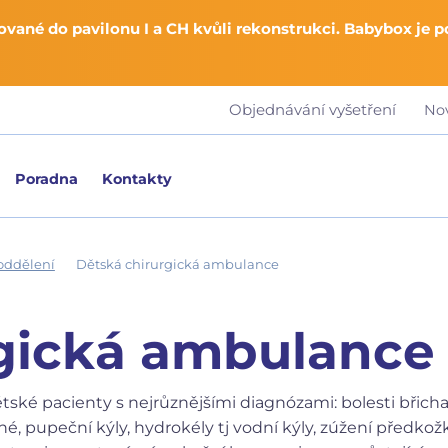
vané do pavilonu I a CH kvůli rekonstrukci. Babybox je 
Objednávání vyšetření
No
Poradna
Kontakty
oddělení
Dětská chirurgická ambulance
rgická ambulance
ké pacienty s nejrůznějšími diagnózami: bolesti břicha
lné, pupeční kýly, hydrokély tj vodní kýly, zúžení předk