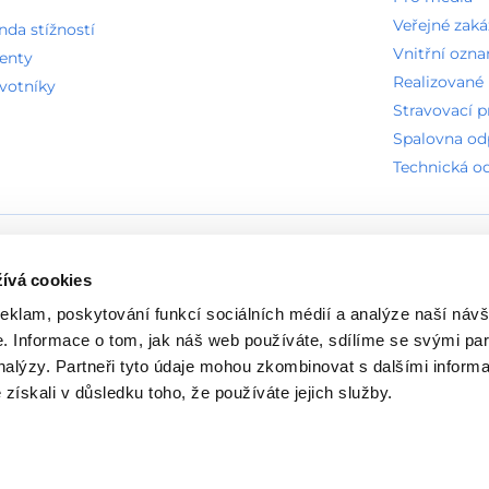
Veřejné zak
a stížností
Vnitřní ozn
ienty
Realizované 
avotníky
Stravovací 
Spalovna o
Technická o
ných zkratek
Seznam písemných informovaných souhlasů
Nasta
ívá cookies
reklam, poskytování funkcí sociálních médií a analýze naší návš
 Informace o tom, jak náš web používáte, sdílíme se svými par
analýzy. Partneři tyto údaje mohou zkombinovat s dalšími inform
é získali v důsledku toho, že používáte jejich služby.
.s.