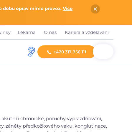
po dobu oprav mimo provoz.
Více
Lékárna
O nás
Kariéra a vzdělávání
vinky
+420 317 756 111
 akutní i chronické, poruchy vyprazdňování,
ožky, záněty předkožkového vaku, konglutinace,