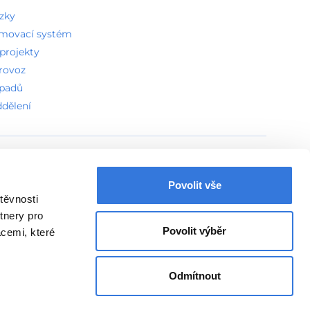
ázky
amovací systém
projekty
provoz
dpadů
ddělení
vení Cookies
Povolit vše
těvnosti
tnery pro
Povolit výběr
acemi, které
Odmítnout
Vytvořeno v
Beneš & Michl