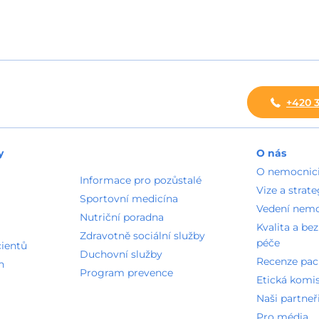
+420 3
y
O nás
O nemocnic
Informace pro pozůstalé
Vize a strate
Sportovní medicína
Vedení nem
Nutriční poradna
Kvalita a be
Zdravotně sociální služby
péče
cientů
Duchovní služby
Recenze pac
n
Program prevence
Etická komi
Naši partneř
Pro média