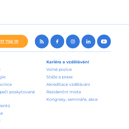
17 756 111
Kariéra a vzdělávání
i
Volné pozice
gie
Stáže a praxe
ocnice
Akreditace vzdělávání
zpečí poskytované
Rezidenční místa
Kongresy, semináře, akce
ientů
se
i