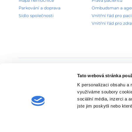
Mapa nemocnice
Práva pacientů
Parkování a doprava
Ombudsman a agend
Sídlo společnosti
Vnitřní řád pro pac
Vnitřní řád pro zdr
Povinně zveřejňované informace
GDPR
Seznam používa
Tato webová stránka použ
K personalizaci obsahu a 
využíváme soubory cookie.
sociální média, inzerci a 
jste jim poskytli nebo kter
© 2026, Nemocnice Rudolfa a Stefanie Benešov, a