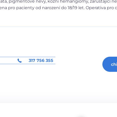
arlata, pigmentové névy, kožní hemangiomy, zarůstající ne
a pro pacienty od narození do 18/19 let. Operativa pro d
317 756 355
ch