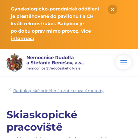
Gynekologicko-porodnické oddělení
je přestěhované do pavilonu I a CH
kvůli rekonstrukci. Babybox je
po dobu oprav mimo provoz.
Více
informací
Radiologické oddělení a zobrazovací metody
Skiaskopické
pracoviště