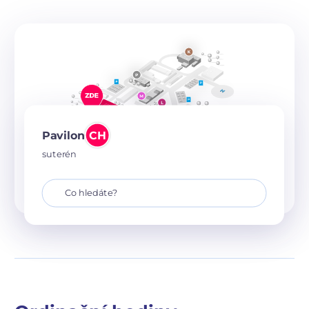
Pavilon
CH
suterén