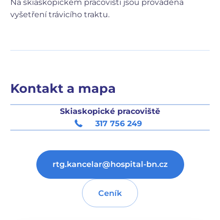
Na skiaskopickém pracovišti jsou prováděna
vyšetření trávicího traktu.
Kontakt a mapa
Skiaskopické pracoviště
317 756 249
rtg.kancelar@hospital-bn.cz
Ceník