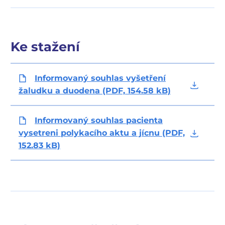
Ke stažení
Informovaný souhlas vyšetření
žaludku a duodena (PDF, 154.58 kB)
Informovaný souhlas pacienta
vysetreni polykacího aktu a jícnu (PDF,
152.83 kB)