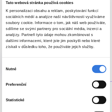
Tato webová stránka používá cookies
K personalizaci obsahu a reklam, poskytování funkcí
sociálních médií a analýze naší návštěvnosti využíváme
soubory cookie. Informace o tom, jak náš web používáte,
sdílíme se svými partnery pro sociální média, inzerci a
analýzy. Partneři tyto údaje mohou zkombinovat s
dalšími informacemi, které jste jim poskytli nebo které
získali v důsledku toho, že používáte jejich služby.
Hodnocení maminek
4/5
Výběr
Nutné
souhlasu
Preferenční
I. K. červenec 2026
Ráda bych touto cestou ze srdce poděkovala
Statistické
celému týmu gynekologického lůžkového
oddělení pod vedením paní primářky Hlaváčkové