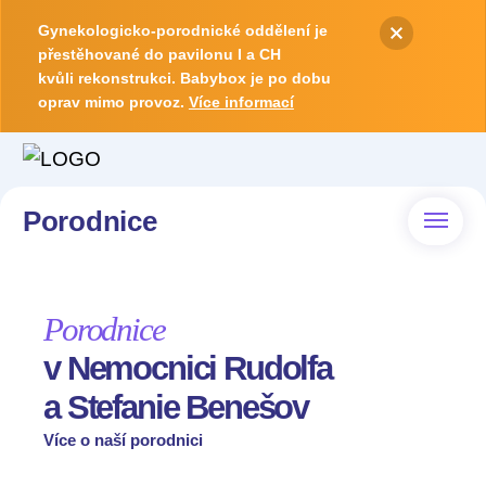
Gynekologicko-porodnické oddělení je
přestěhované do pavilonu I a CH
kvůli rekonstrukci. Babybox je po dobu
oprav mimo provoz.
Více informací
Porodnice
Porodnice
v Nemocnici Rudolfa
a Stefanie Benešov
Více o naší porodnici