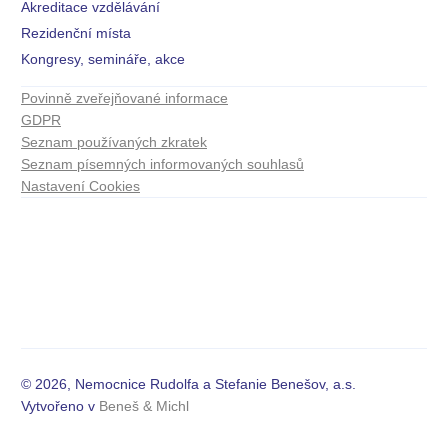
Akreditace vzdělávání
Rezidenční místa
Kongresy, semináře, akce
Povinně zveřejňované informace
GDPR
Seznam používaných zkratek
Seznam písemných informovaných souhlasů
Nastavení Cookies
© 2026, Nemocnice Rudolfa a Stefanie Benešov, a.s.
Vytvořeno v
Beneš & Michl