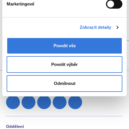
Marketingové
za mimořádnou péči, které se mi dostalo během
mé 10denní hospitalizace.…
Zobrazit detaily
Přečíst celou recenzi
Povolit vše
Povolit výběr
Odmítnout
+420 317 756 111
Oddělení