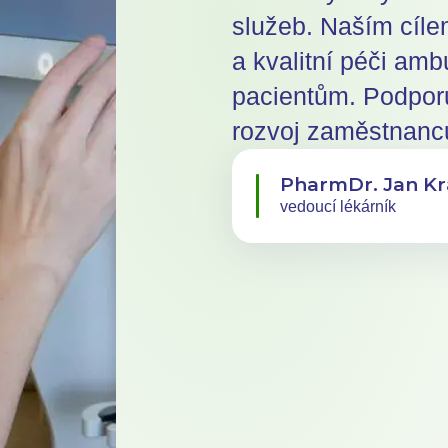
služeb. Naším cíle
a kvalitní péči am
pacientům. Podpor
rozvoj zaměstnanc
PharmDr. Jan Kr
vedoucí lékárník