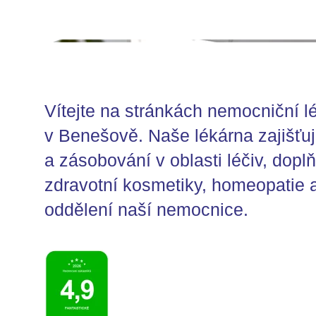
Více o naší lékárně
Vítejte na stránkách nemocniční 
v Benešově. Naše lékárna zajišťuj
a zásobování v oblasti léčiv, dopl
zdravotní kosmetiky, homeopatie a
oddělení naší nemocnice.