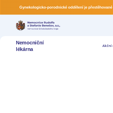
Gynekologicko-porodnické oddělení je přestěhované 
Nemocniční
Akční
lékárna
Lékárna v 
Rudolfa a S
Benešov