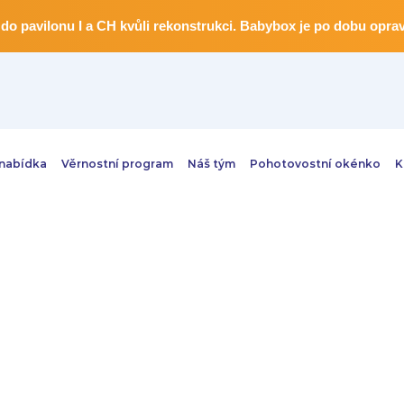
do pavilonu I a CH kvůli rekonstrukci. Babybox je po dobu opr
 nabídka
Věrnostní program
Náš tým
Pohotovostní okénko
K
Nemocnici
tefanie