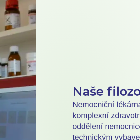
Naše filozo
Nemocniční lékárna 
komplexní zdravot
oddělení nemocnice
technickým vybav