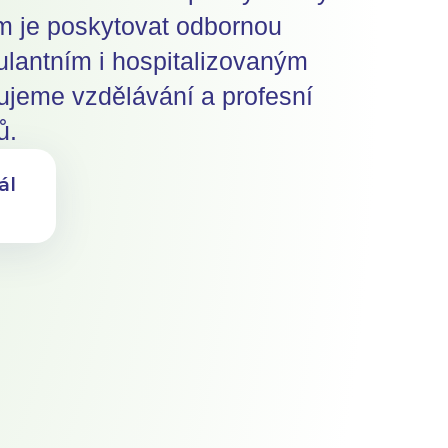
m je poskytovat odbornou
bulantním i hospitalizovaným
ujeme vzdělávání a profesní
ů.
ál