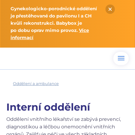
Gynekologicko-porodnické oddělení
je přestěhované do pavilonu I a CH
kvůli rekonstrukci. Babybox je
po dobu oprav mimo provoz.
Více
informací
Oddělení a ambulance
Interní oddělení
Oddělení vnitřního lékařství se zabývá prevencí,
diagnostikou a léčbou onemocnění vnitřních
orgánů. Zajišťuje péči ve všech základních