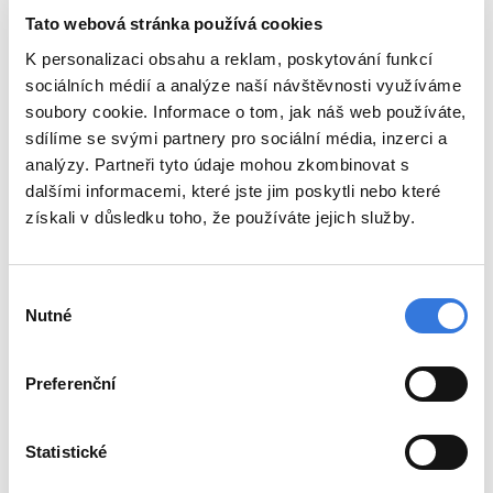
Detail pracoviště
Tato webová stránka používá cookies
přízemí
K personalizaci obsahu a reklam, poskytování funkcí
Interní oddělení (přízemí)
sociálních médií a analýze naší návštěvnosti využíváme
Detail oddělení
soubory cookie. Informace o tom, jak náš web používáte,
1. patro
sdílíme se svými partnery pro sociální média, inzerci a
Standardní lůžkové oddělení int. 1. patro
analýzy. Partneři tyto údaje mohou zkombinovat s
Interní oddělení
Detail pracoviště
dalšími informacemi, které jste jim poskytli nebo které
Interní oddělení (1. patro)
získali v důsledku toho, že používáte jejich služby.
Detail oddělení
2. patro
Standardní lůžkové oddělení int. 2. patro
Výběr
Interní oddělení
Nutné
souhlasu
Detail pracoviště
Interní oddělení (2. patro)
Detail oddělení
Preferenční
3. patro
Všeobecná gynekologická ambulance
Gynekologicko-porodnické oddělení
Statistické
Detail pracoviště