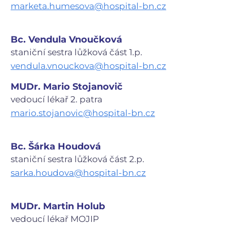
marketa.humesova@hospital-bn.cz
Transfuzní a hematologické oddělení
Detail pracoviště
Transfuzní služba - dárci krevní plazmy
Transfuzní a hematologické oddělení
Bc. Vendula Vnoučková
Detail pracoviště
staniční sestra lůžková část 1.p.
Hematologická ambulance
vendula.vnouckova@hospital-bn.cz
Transfuzní a hematologické oddělení
Detail pracoviště
MUDr. Mario Stojanovič
Laboratoře hematologie
Transfuzní a hematologické oddělení
vedoucí lékař 2. patra
Detail pracoviště
mario.stojanovic@hospital-bn.cz
Náběrové středisko do Registru dárců krvetvorných buněk
Transfuzní a hematologické oddělení
Detail pracoviště
Bc. Šárka Houdová
Transfuzní a hematologické oddělení
Detail oddělení
staniční sestra lůžková část 2.p.
Pavilon M
sarka.houdova@hospital-bn.cz
Navigovat k budově
přízemí
MUDr. Martin Holub
Antibiotické středisko
Oddělení klinické mikrobiologie
vedoucí lékař MOJIP
Detail pracoviště