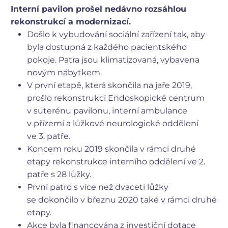
Interní oddělení
Interní pavilon prošel nedávno rozsáhlou
Detail pracoviště
rekonstrukcí a modernizací.
Pracoviště sportovní medicíny
Došlo k vybudování sociální zařízení tak, aby
Interní oddělení
Detail pracoviště
byla dostupná z každého pacientského
Ambulance pro lékové problémy
pokoje. Patra jsou klimatizovaná, vybavena
Klinická farmacie
novým nábytkem.
Detail pracoviště
V první etapě, která skončila na jaře 2019,
Klinická logopedie
Detail pracoviště
prošlo rekonstrukcí Endoskopické centrum
Klinická psychologie
v suterénu pavilonu, interní ambulance
Detail pracoviště
v přízemí a lůžkové neurologické oddělení
Pavilon O
ve 3. patře.
Navigovat k budově
Koncem roku 2019 skončila v rámci druhé
1. patro
etapy rekonstrukce interního oddělení ve 2.
Onkologická ambulance
patře s 28 lůžky.
Onkologické oddělení
Detail pracoviště
První patro s více než dvaceti lůžky
Onkologická ambulance a stacionář
se dokončilo v březnu 2020 také v rámci druhé
Onkologické oddělení
etapy.
Detail pracoviště
Akce byla financována z investiční dotace
Onkologické oddělení