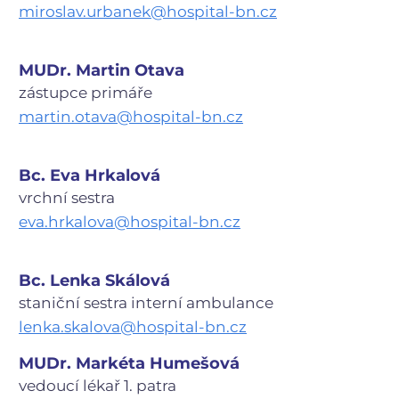
Dětské oddělení
miroslav.urbanek@hospital-bn.cz
Detail pracoviště
Dětská gastroenterologická ambulance
Dětské oddělení
MUDr. Martin Otava
Detail pracoviště
zástupce primáře
Jednotka intenzivní péče - dětské oddělení (JIP)
Dětské oddělení
martin.otava@hospital-bn.cz
Detail pracoviště
Dětská nefrologická ambulance
Dětské oddělení
Bc. Eva Hrkalová
Detail pracoviště
vrchní sestra
Dětská pohotovost
Dětské oddělení
eva.hrkalova@hospital-bn.cz
Detail pracoviště
Dětské oddělení
Detail oddělení
Bc. Lenka Skálová
Pavilon K
staniční sestra interní ambulance
Navigovat k budově
lenka.skalova@hospital-bn.cz
Pavilon L
Navigovat k budově
MUDr. Markéta Humešová
přízemí
vedoucí lékař 1. patra
Transfuzní služba - dárci krve