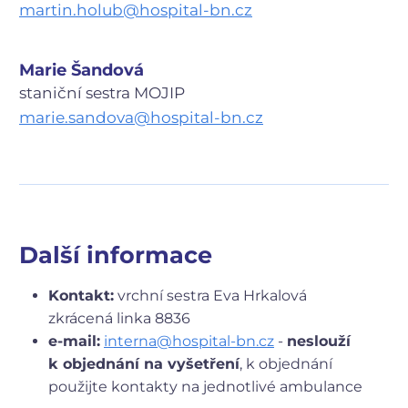
martin.holub@hospital-bn.cz
Oddělení klinické mikrobiologie
Detail oddělení
Pavilon N
Marie Šandová
Navigovat k budově
staniční sestra MOJIP
přízemí
marie.sandova@hospital-bn.cz
Dlouhodobá ošetřovatelská péče (ODOP) (přízemí)
Detail oddělení
1. patro
Oční ambulance
Detail pracoviště
Diabetologická ambulance
Interní oddělení
Další informace
Detail pracoviště
Praktický lékař pro dospělé
Detail pracoviště
Kontakt:
vrchní sestra Eva Hrkalová
zkrácená
linka 8836
2. patro
e-mail:
interna@hospital-bn.cz
-
neslouží
Dlouhodobá ošetřovatelská péče (ODOP) (2. patro)
Detail oddělení
k objednání na vyšetření
, k objednání
3. patro
použijte kontakty na jednotlivé ambulance
Pneumologická ambulance (plicní)