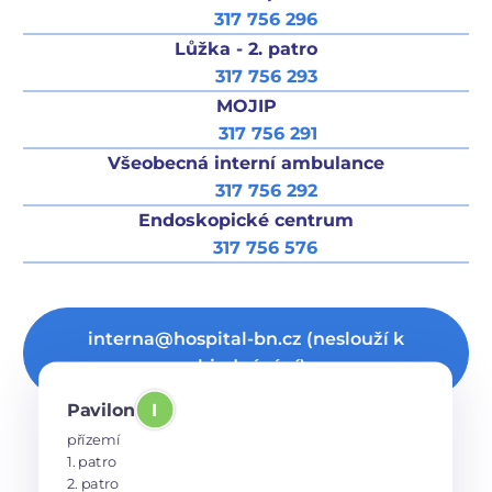
317 756 296
Lůžka - 2. patro
317 756 293
MOJIP
317 756 291
Všeobecná interní ambulance
317 756 292
Endoskopické centrum
317 756 576
interna@hospital-bn.cz (neslouží k
objednávání)
Pavilon A
Navigovat k budově
Pavilon
I
přízemí
Ceník
přízemí
Laboratoř klinické biochemie
1. patro
Oddělení klinické biochemie
Náš tým
Detail pracoviště
2. patro