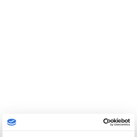
Proktologická ambulance
Chirurgické oddělení
Detail pracoviště
Podiatrie
Interní oddělení
Detail pracoviště
Ambulance gastroenterologie a hepatologie
Interní oddělení
Detail pracoviště
Nutriční poradna
Detail pracoviště
přízemí
Všeobecná interní ambulance
Interní oddělení
Detail pracoviště
Multioborová jednotka intenzivní péče (MOJIP)
Interní oddělení
Detail pracoviště
Kardiologická ambulance
Interní oddělení
Detail pracoviště
Ambulance obezitologie
Interní oddělení