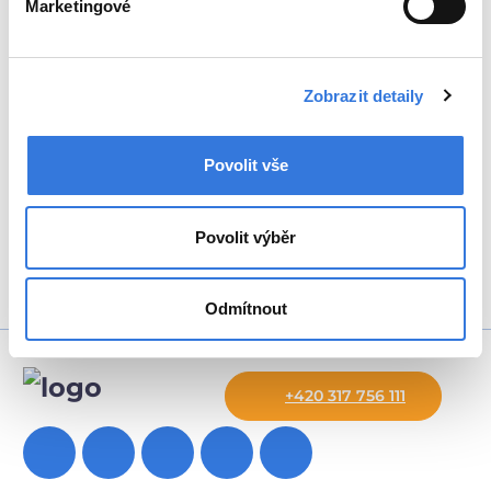
Napište nebo zavolejte,
Marketingové
budeme se vám věnovat.
Zobrazit detaily
+420 317 756 111
Povolit vše
info@hospital-bn.cz
Povolit výběr
Odmítnout
+420 317 756 111