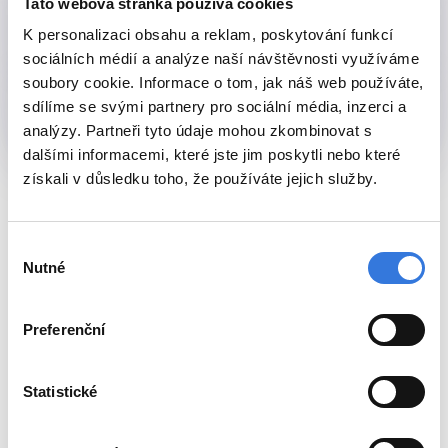
Tato webová stránka používá cookies
Mohu mít u sebe na pokoji
mobilní telefon?
K personalizaci obsahu a reklam, poskytování funkcí
sociálních médií a analýze naší návštěvnosti využíváme
soubory cookie. Informace o tom, jak náš web používáte,
Mohu sám na oddělení užívat
sdílíme se svými partnery pro sociální média, inzerci a
své léky?
analýzy. Partneři tyto údaje mohou zkombinovat s
dalšími informacemi, které jste jim poskytli nebo které
získali v důsledku toho, že používáte jejich služby.
Výběr
Nutné
souhlasu
Preferenční
Potřebujete
Statistické
s něčím poradit?