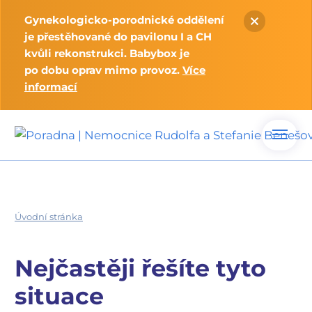
Gynekologicko-porodnické oddělení
je přestěhované do pavilonu I a CH
kvůli rekonstrukci. Babybox je
po dobu oprav mimo provoz.
Více
informací
Úvodní stránka
Nejčastěji řešíte tyto
situace