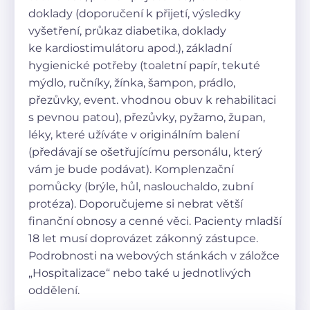
doklady (doporučení k přijetí, výsledky
vyšetření, průkaz diabetika, doklady
ke kardiostimulátoru apod.), základní
hygienické potřeby (toaletní papír, tekuté
mýdlo, ručníky, žínka, šampon, prádlo,
přezůvky, event. vhodnou obuv k rehabilitaci
s pevnou patou), přezůvky, pyžamo, župan,
léky, které užíváte v originálním balení
(předávají se ošetřujícímu personálu, který
vám je bude podávat). Komplenzační
pomůcky (brýle, hůl, naslouchaldo, zubní
protéza). Doporučujeme si nebrat větší
finanční obnosy a cenné věci. Pacienty mladší
18 let musí doprovázet zákonný zástupce.
Podrobnosti na webových stánkách v záložce
„Hospitalizace“ nebo také u jednotlivých
oddělení.