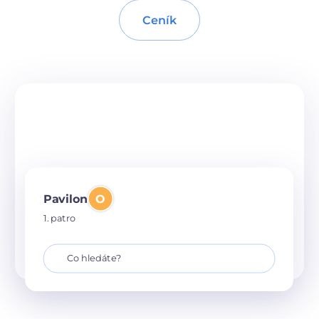
Ceník
Pavilon
O
1. patro