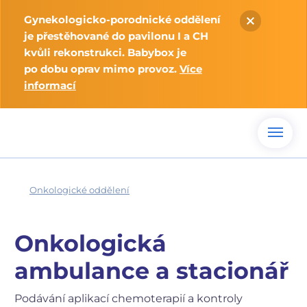
Gynekologicko-porodnické oddělení
je přestěhované do pavilonu I a CH
kvůli rekonstrukci. Babybox je
po dobu oprav mimo provoz.
Více
informací
Onkologické oddělení
Onkologická
ambulance a stacionář
Podávání aplikací chemoterapií a kontroly