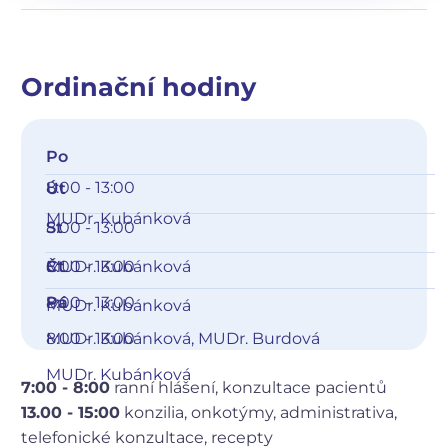
Ordinační hodiny
Po
8:00 - 13:00
Út
MUDr. Kubánková
8:00 - 13:00
St
MUDr. Kubánková
8:00 - 13:00
Čt
8:00 - 13:00
Pá
MUDr. Kubánková
MUDr. Kubánková, MUDr. Burdová
8:00 - 13:00
MUDr. Kubánková
7:00 - 8:00
ranní hlášení, konzultace pacientů
13.00 - 15:00
konzilia, onkotýmy, administrativa,
telefonické konzultace, recepty