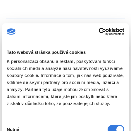
Recenze pacientů
Tato webová stránka používá cookies
K personalizaci obsahu a reklam, poskytování funkcí
sociálních médií a analýze naší návštěvnosti využíváme
M. H. duben 2026
soubory cookie. Informace o tom, jak náš web používáte,
Dobrý den, chtěla bych moc poděkovat sanitáři,
sdílíme se svými partnery pro sociální média, inzerci a
který byl se mnou na operačním sále při mém
analýzy. Partneři tyto údaje mohou zkombinovat s
zákroku dne 17. 4. 2026 v čase cca 10.30- 11h.
dalšími informacemi, které jste jim poskytli nebo které
Bohužel si nepamatuji jeho jméno, i když se mi
získali v důsledku toho, že používáte jejich služby.
určitě…
Výběr
Přečíst celou recenzi
Nutné
souhlasu