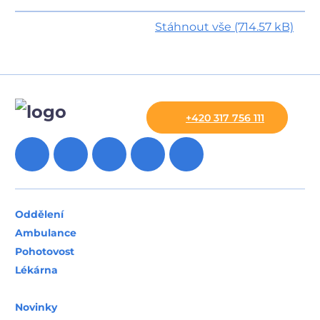
Oddělení
Ambulance
Pohotovost
Lékárna
Novinky
Poradna
Kontakty
Mapa nemocnice
Parkování a doprava
Sídlo společnosti
Pacienti a návštěvy
Jdu na návštěvu
Kavárna
Pokladna