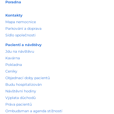
Ceníky
Objednací doby pacientů
Budu hospitalizován
Návštěvní hodiny
Výplata důchodů
Práva pacientů
Ombudsman a agenda stížností
Vnitřní řád pro pacienty
Vnitřní řád pro zdravotníky
Informace pro pozůstalé
Sportovní medicína
Nutriční poradna
Zdravotně sociální služby
Duchovní služby
Program prevence