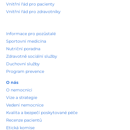
O nás
O nemocnici
Vize a strategie
Vedení nemocnice
Kvalita a bezpečí poskytované péče
Recenze pacientů
Etická komise
Naši partneři
Pro média
Veřejné zakázky
Vnitřní oznamovací systém
Realizované projekty
Stravovací provoz
Spalovna odpadů
Technická oddělení
Kariéra a vzdělávání
Volné pozice