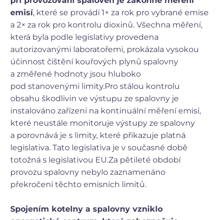
při provozování spaloven je zákonné měření
emisí
, které se provádí 1× za rok pro vybrané emise
a 2× za rok pro kontrolu dioxinů. Všechna měření,
která byla podle legislativy provedena
autorizovanými laboratořemi, prokázala vysokou
účinnost čištění kouřových plynů spalovny
a změřené hodnoty jsou hluboko
pod stanovenými limity.
Pro stálou kontrolu
obsahu škodlivin ve výstupu ze spalovny je
instalováno zařízení na kontinuální měření emisí,
které neustále monitoruje výstupy ze spalovny
a porovnává je s limity, které přikazuje platná
legislativa. Tato legislativa je v současné době
totožná s legislativou EU.
Za pětileté období
provozu spalovny nebylo zaznamenáno
překročení těchto emisních limitů.
Spojením kotelny a spalovny vzniklo