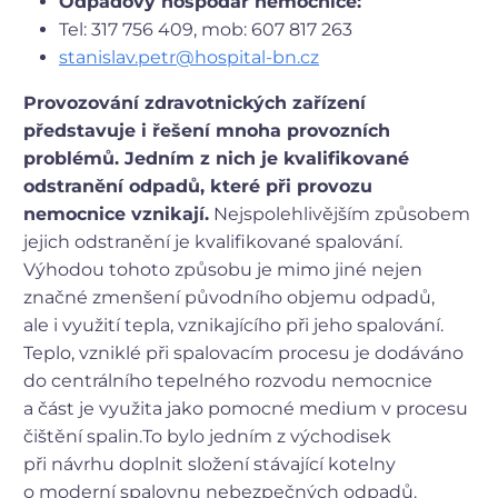
Odpadový hospodář nemocnice:
Tel: 317 756 409, mob: 607 817 263
stanislav.petr@hospital-bn.cz
Provozování zdravotnických zařízení
představuje i řešení mnoha provozních
problémů. Jedním z nich je kvalifikované
odstranění odpadů, které při provozu
nemocnice vznikají.
Nejspolehlivějším způsobem
jejich odstranění je kvalifikované spalování.
Výhodou tohoto způsobu je mimo jiné nejen
značné zmenšení původního objemu odpadů,
ale i využití tepla, vznikajícího při jeho spalování.
Teplo, vzniklé při spalovacím procesu je dodáváno
do centrálního tepelného rozvodu nemocnice
a část je využita jako pomocné medium v procesu
čištění spalin.
To bylo jedním z východisek
při návrhu doplnit složení stávající kotelny
o moderní spalovnu nebezpečných odpadů.