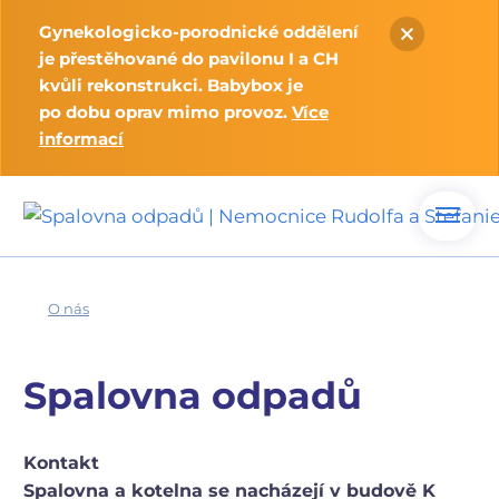
Gynekologicko-porodnické oddělení
je přestěhované do pavilonu I a CH
kvůli rekonstrukci. Babybox je
po dobu oprav mimo provoz.
Více
informací
O nás
Spalovna odpadů
Kontakt
Spalovna a kotelna se nacházejí v budově K