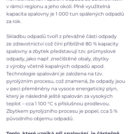
v rámci regionu a jeho okolí.
Plně využitelná
kapacita spalovny je 1 000 tun spálených odpadů
za rok.
Skladbu odpadů tvoří z převážné části odpady
ze zdravotnictví což činí přibližně 80 % kapacity
spalovny a zbytek představují tzv. průmyslové
odpady, jako např. znečištěné obaly, zbytky
z výroby včetně kapalných odpadů apod.
Technologie spalování je založena na tzv.
pyrolýzním procesu, což znamená, že odpady jsou
v peci přeměněny na vysoce energetický plyn,
který je následně ještě spalován za vysokých
teplot – cca 1 100 °C s příslušnou prodlevou.
Zbytkem pyrolýzního procesu je popel, cca 5 %
původního objemu odpadů.
Teplo, které vzniká při spalování, je částečně