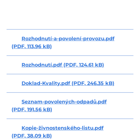
Seznam-povolených-odpadů.pdf
(PDF, 191.56 kB)
Kopie-živnostenského-listu.pdf
(PDF, 38.09 kB)
Stáhnout vše (714.57 kB)
+420 317 756 111