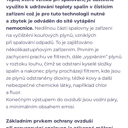
využito k udržování teploty spalin v čistícím
zařízení což je pro tuto technologii nutné
a zbytek je odváděn do sítě vytápění
nemocnice.
Nedílnou částí spalovny je zařízení
na vyčištění kouřových plynů, vzniklých
při spalování odpadů. To je zajišťováno
několikastupňovým zařízením. Prvním je
zachycení prachu ve filtrech, dále „vypráním“ plynů
v roztoku louhu, čímž se odstraní kyselé složky
spalin a nakonec plyny procházejí filtrem, kde jsou
ze plynů odstraněny dioxiny, těžké kovy a další
nebezpečné chemické látky, například chlor
a fluor.
Konečným výstupem do ovzduší jsou vodní páry,
s minimálním obsahem emisí.
Základním prvkem ochrany ovzduší