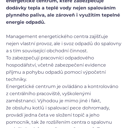
energetické centrum, které zabezpečuje
dodávky tepla a teplé vody nejen spalováním
plynného paliva, ale zároveň i využitím tepelné
energie odpadů.
Management energetického centra zajišťuje
nejen vlastní provoz, ale i svoz odpadů do spalovny
a s tím související obchodní činnost.
To zabezpečují pracovníci odpadového
hospodářství, včetně zabezpečení evidence
příjmu a pohybu odpadů pomocí výpočetní
techniky.
Energetické centrum je ovládáno a kontrolováno
z centrálního pracoviště, vyškolenými
zaměstnanci. Výhodou je mimo jiné i fakt,
že obsluhu kotlů i spalovací pece dohromady,
provádí jedna četa ve složení topič a jeho
pomocník, tak že rozšířením centra o spalovnu