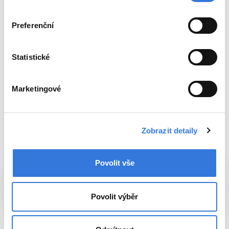
Nemáme dostatečné zásoby.
Preferenční
Prosíme, přijďte, vaši krev nutně
potřebujeme.
Statistické
Darovat krev
Darovat plazmu
Marketingové
Zobrazit detaily
Mapa nemocnice
Povolit vše
Povolit výběr
Pavilon A
Navigovat k budově
přízemí