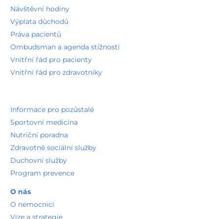
Detail pracoviště
Návštěvní hodiny
Chirurgická ambulance všeobecná
Výplata důchodů
Chirurgické oddělení
Detail pracoviště
Práva pacientů
CT pracoviště
Ombudsman a agenda stížností
Radiologické oddělení a zobrazovací metody
Vnitřní řád pro pacienty
Detail pracoviště
Vnitřní řád pro zdravotníky
Novorozenecké oddělení
Dětské oddělení
Detail pracoviště
Standardní lůžkové oddělení porodnické (porodnice)
Informace pro pozůstalé
Gynekologicko-porodnické oddělení
Detail pracoviště
Sportovní medicína
Hojení chronických ran
Nutriční poradna
Chirurgické oddělení
Detail pracoviště
Zdravotně sociální služby
Urologická ambulance
Duchovní služby
Chirurgické oddělení
Program prevence
Detail pracoviště
Dětská chirurgická ambulance
O nás
Chirurgické oddělení
Detail pracoviště
O nemocnici
Cévní poradna
Vize a strategie