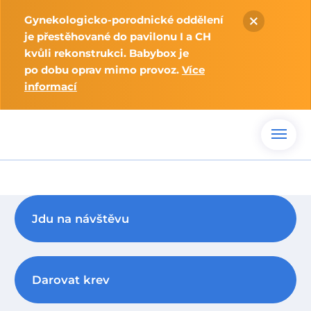
Gynekologicko-porodnické oddělení
je přestěhované do pavilonu I a CH
kvůli rekonstrukci. Babybox je
po dobu oprav mimo provoz.
Více
informací
Jdu na návštěvu
Darovat krev