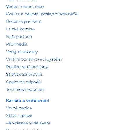
Chirurgické oddělení
Vedení nemocnice
Detail pracoviště
Kvalita a bezpečí poskytované péče
Kýlní centrum
Chirurgické oddělení
Recenze pacientů
Detail pracoviště
Etická komise
Prsní poradna
Naši partneři
Chirurgické oddělení
Detail pracoviště
Pro média
Ortopedická ambulance
Veřejné zakázky
Ortopedie a traumatologie
Detail pracoviště
Vnitřní oznamovací systém
SONO dětských kyčlí
Realizované projekty
Ortopedie a traumatologie
Stravovací provoz
Detail pracoviště
Spalovna odpadů
Ortopedie a traumatologie
Detail oddělení
Technická oddělení
2. patro
Kariéra a vzdělávání
Standardní lůžkové oddělení Ortopedie a traumatologie
Volné pozice
Ortopedie a traumatologie
Detail pracoviště
Stáže a praxe
3. patro
Akreditace vzdělávání
Standardní lůžkové oddělení A - aseptická část