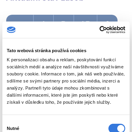
A
B
AB
0
Rh+
Tato webová stránka používá cookies
Rh-
K personalizaci obsahu a reklam, poskytování funkcí
sociálních médií a analýze naší návštěvnosti využíváme
soubory cookie. Informace o tom, jak náš web používáte,
Legenda
sdílíme se svými partnery pro sociální média, inzerci a
analýzy. Partneři tyto údaje mohou zkombinovat s
Krve máme dost.
dalšími informacemi, které jste jim poskytli nebo které
Prosíme, odložte svou návštěvu, zatím
získali v důsledku toho, že používáte jejich služby.
máme zásoby.
Krev nám dochází.
Výběr
Prosíme přijďte, vaši krev využijeme.
Nutné
souhlasu