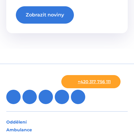
Pavilon CH
Zobrazit noviny
Navigovat k budově
suterén
MR pracoviště (magnetická rezonance)
Radiologické oddělení a zobrazovací metody
Detail pracoviště
Skiaskopické pracoviště
Radiologické oddělení a zobrazovací metody
Detail pracoviště
Kancelář radiologie
Radiologické oddělení a zobrazovací metody
Detail pracoviště
+420 317 756 111
Radiologické oddělení a zobrazovací metody
Detail oddělení
Urgentní příjem (Emergency)
Detail oddělení
přízemí
RDG pracoviště (RTG) (rentgen)
Radiologické oddělení a zobrazovací metody
Oddělení
Detail pracoviště
Ambulance
Pohotovost pro dospělé ( LSPP )