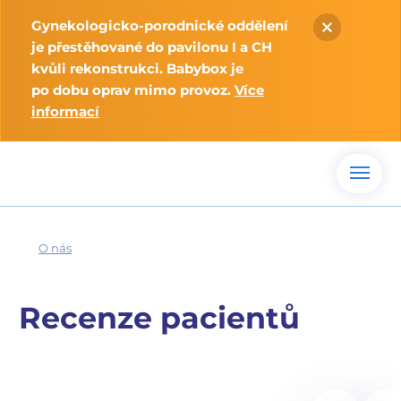
Gynekologicko-porodnické oddělení
je přestěhované do pavilonu I a CH
kvůli rekonstrukci. Babybox je
po dobu oprav mimo provoz.
Více
informací
O nás
Recenze pacientů