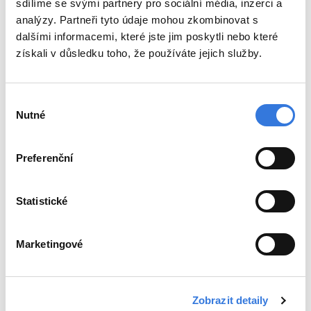
sdílíme se svými partnery pro sociální média, inzerci a
analýzy. Partneři tyto údaje mohou zkombinovat s
Kontakty
dalšími informacemi, které jste jim poskytli nebo které
Mapa nemocnice
získali v důsledku toho, že používáte jejich služby.
Parkování a doprava
Sídlo společnosti
Výběr
Nutné
Pacienti a návštěvy
souhlasu
Jdu na návštěvu
Kavárna
Preferenční
Pokladna
Ceníky
Statistické
Objednací doby pacientů
Budu hospitalizován
Návštěvní hodiny
Marketingové
Výplata důchodů
Práva pacientů
Ombudsman a agenda stížností
Zobrazit detaily