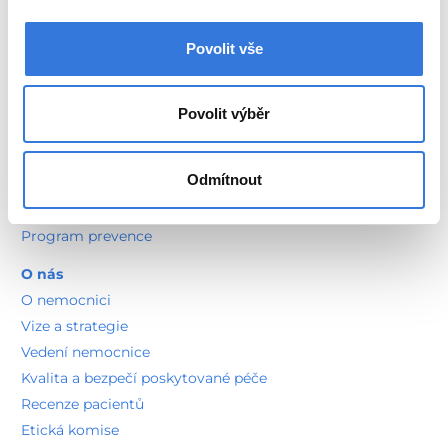
Vnitřní řád pro pacienty
Vnitřní řád pro zdravotníky
Povolit vše
Informace pro pozůstalé
Povolit výběr
Sportovní medicína
Nutriční poradna
Odmítnout
Zdravotně sociální služby
Duchovní služby
Program prevence
O nás
O nemocnici
Vize a strategie
Vedení nemocnice
Kvalita a bezpečí poskytované péče
Recenze pacientů
Etická komise