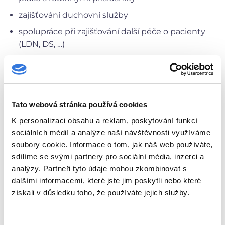
zajišťování duchovní služby
spolupráce při zajišťování další péče o pacienty
(LDN, DS, …)
základní sociální poradenství
sociální poradenství pro seniory a osoby
s civilizačním a chronickým onemocněním
Tato webová stránka používá cookies
úschova a evidence cenností
K personalizaci obsahu a reklam, poskytování funkcí
sociálních médií a analýze naší návštěvnosti využíváme
Hodiny pro veřejnost
soubory cookie. Informace o tom, jak náš web používáte,
sdílíme se svými partnery pro sociální média, inzerci a
analýzy. Partneři tyto údaje mohou zkombinovat s
Po
dalšími informacemi, které jste jim poskytli nebo které
získali v důsledku toho, že používáte jejich služby.
09:00 – 11:00
13:00 – 15:30
Út