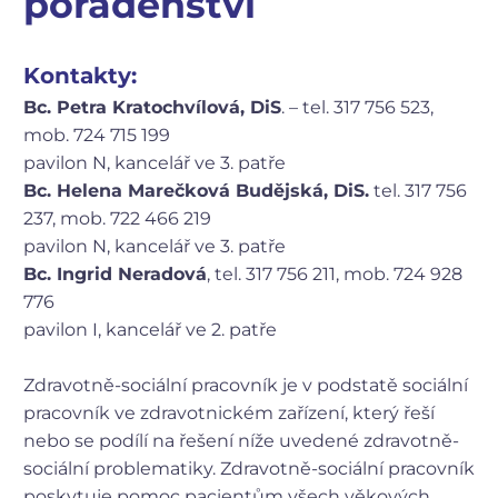
poradenství
Kontakty:
Bc. Petra Kratochvílová, DiS
. – tel. 317 756 523,
mob. 724 715 199
pavilon N, kancelář ve 3. patře
Bc. Helena Marečková Budějská, DiS.
tel. 317 756
237, mob. 722 466 219
pavilon N, kancelář ve 3. patře
Bc. Ingrid Neradová
, tel. 317 756 211, mob. 724 928
776
pavilon I, kancelář ve 2. patře
Zdravotně-sociální pracovník je v podstatě sociální
pracovník ve zdravotnickém zařízení, který řeší
nebo se podílí na řešení níže uvedené zdravotně-
sociální problematiky. Zdravotně-sociální pracovník
poskytuje pomoc pacientům všech věkových