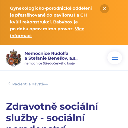
Gynekologicko-porodnické oddělení
je přestěhované do pavilonu I a CH
kvůli rekonstrukci. Babybox je
po dobu oprav mimo provoz.
Více
informací
Pacienti a návštěvy
Zdravotně sociální
služby - sociální