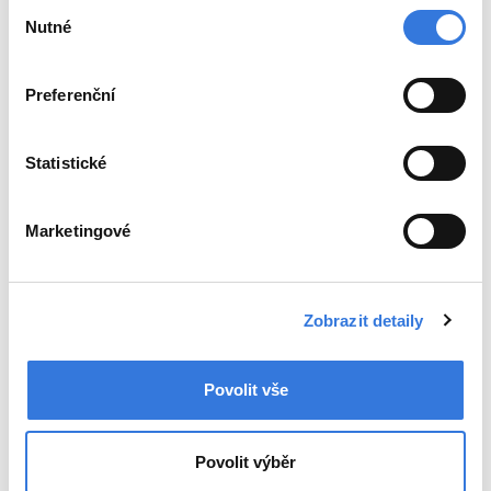
Výběr
13:00 – 15:30
Nutné
souhlasu
St
09:00 – 11:00
Preferenční
13:00 – 17:00
Čt
Statistické
Pá
09:00 – 11:00
Marketingové
Hodiny mimo tento rozpis jsou vyhrazeny pouze
pacientům jednotlivých oddělení
Zobrazit detaily
Prosíme, schůzky objednávat předem telefonicky.
Další informace
Povolit vše
Pacienti, kterým je pomoc nejčastěji
poskytována, jsou klienti neschopní řešit své
problémy z důvodů:
Povolit výběr
věku (ohrožené skupiny – hl. senioři, děti)