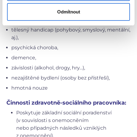
osamělost
Odmítnout
dlouhodobě nebo nevyléčitelně nemocný
tělesný handicap (pohybový, smyslový, mentální,
aj.),
psychická choroba,
demence,
závislosti (alkohol, drogy, hry…),
nezajištěné bydlení (osoby bez přístřeší),
hmotná nouze
Činnosti zdravotně-sociálního pracovníka:
Poskytuje základní sociální poradenství
(v souvislosti s onemocněním
nebo případných následků vzniklých
z onemocnění).