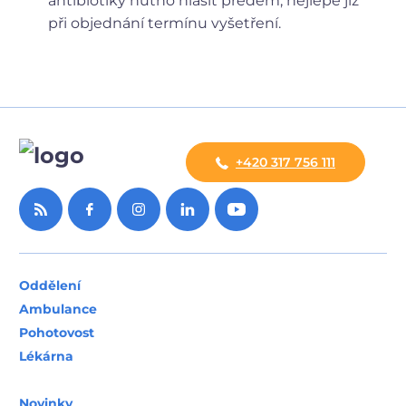
antibiotiky nutno hlásit předem, nejlépe již
při objednání termínu vyšetření.
+420 317 756 111
Oddělení
Ambulance
Pohotovost
Lékárna
Novinky