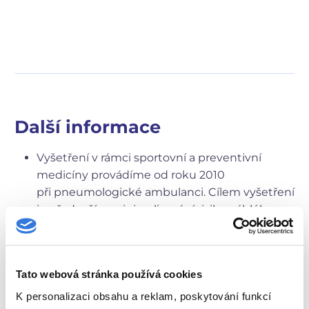
Další informace
Vyšetření v rámci sportovní a preventivní
medicíny provádíme od roku 2010
při pneumologické ambulanci. Cílem vyšetření
je především minimalizování rizika náhlého
úmrtí při pohybové aktivitě, zvláště rizika
spojeného s často nepoznaným
onemocněním srdce, a to nejen u sportovců,
Tato webová stránka používá cookies
ale také u široké veřejnosti. Čas od času bývají
v médiích popisována náhlá úmrtí mladých
K personalizaci obsahu a reklam, poskytování funkcí