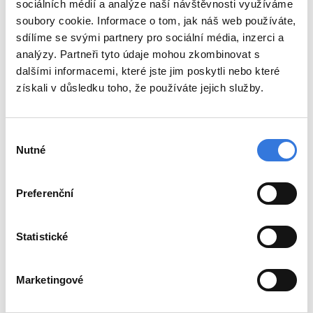
trénovaných fotbalistů či hokejistů během
sociálních médií a analýze naší návštěvnosti využíváme
soubory cookie. Informace o tom, jak náš web používáte,
zápasu. Podstoupením našeho vyšetření
sdílíme se svými partnery pro sociální média, inzerci a
můžeme tato rizika ve valné většině případů
analýzy. Partneři tyto údaje mohou zkombinovat s
diagnostikovat a následně efektivně léčit.
dalšími informacemi, které jste jim poskytli nebo které
Při vyšetřeních používáme nejmodernější
získali v důsledku toho, že používáte jejich služby.
poznatky a vybavení srovnatelné se světovou
špičkou v tomto oboru.
Vyšetření u nás neslouží pouze k identifikaci
Výběr
rizik, ale také ke zjištění úrovně fyzické
Nutné
souhlasu
kondice nebo zpracování doporučení, které
povede k zvýšení výkonnosti. Na základě
Preferenční
provedených vyšetření jsme schopni
navrhnout individuální tréninkový plán s cílem
zlepšit výkonnost, redukovat váhu či určit
Statistické
bezpečnou dávku pohybu například
pro kardiologické či plicní pacienty.
Marketingové
Před vyšetřením je vždy nutné se telefonicky
či osobně objednat!