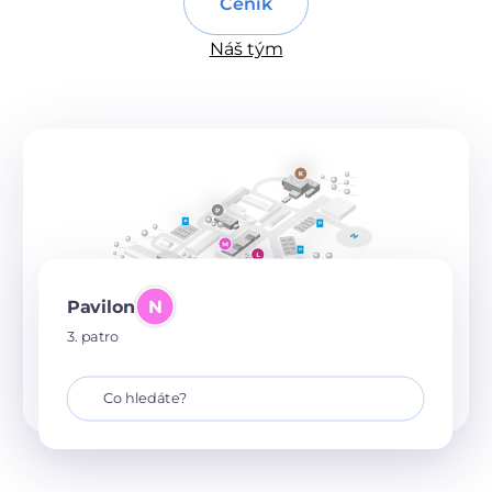
Ceník
Náš tým
Pavilon
N
3. patro