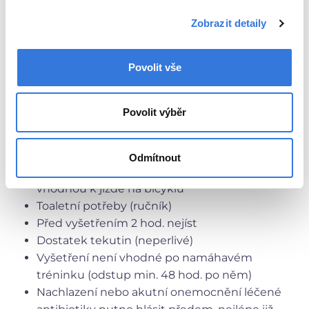
Vaše zdraví bude vždy pod dohledem
odborného lékaře.
Zobrazit detaily
Na benešovském okrese jsme jediné takto
vybavené pracoviště!
Povolit vše
Příprava a potřeby k vyšetření:
Povolit výběr
Karta pojištěnce
Zprávy odborných lékařů, kde je pacient
vyšetřován či léčen
Odmítnout
Sportovní oblečení a čistou sportovní obuv
vhodnou k jízdě na bicyklu
Toaletní potřeby (ručník)
Před vyšetřením 2 hod. nejíst
Dostatek tekutin (neperlivé)
Vyšetření není vhodné po namáhavém
tréninku (odstup min. 48 hod. po něm)
Nachlazení nebo akutní onemocnění léčené