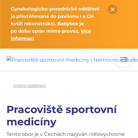
Gynekologicko-porodnické oddělení
je přestěhované do pavilonu I a CH
kvůli rekonstrukci. Babybox je
po dobu oprav mimo provoz.
Více
informací
Interní oddělení
Pracoviště sportovní
medicíny
Tento obor je v Čechách nazýván i tělovýchovné