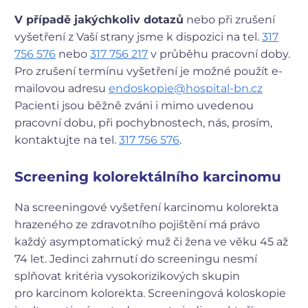
V případě jakýchkoliv dotazů
nebo při zrušení
vyšetření z Vaší strany jsme k dispozici na tel.
317
756 576
nebo
317 756 217
v průběhu pracovní doby.
Pro zrušení termínu vyšetření je možné použít e-
mailovou adresu
endoskopie@hospital-bn.cz
Pacienti jsou běžně zváni i mimo uvedenou
pracovní dobu, při pochybnostech, nás, prosím,
kontaktujte na tel.
317 756 576
.
Screening kolorektálního karcinomu
Na screeningové vyšetření karcinomu kolorekta
hrazeného ze zdravotního pojištění má právo
každý asymptomatický muž či žena ve věku 45 až
74 let. Jedinci zahrnutí do screeningu nesmí
splňovat kritéria vysokorizikových skupin
pro karcinom kolorekta. Screeningová koloskopie