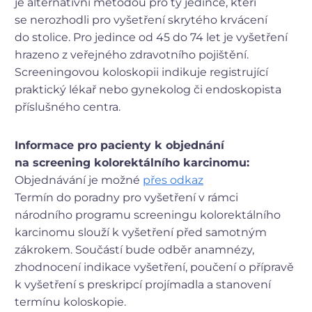
je alternativní metodou pro ty jedince, kteří
se nerozhodli pro vyšetření skrytého krvácení
do stolice. Pro jedince od 45 do 74 let je vyšetření
hrazeno z veřejného zdravotního pojištění.
Screeningovou koloskopii indikuje registrující
praktický lékař nebo gynekolog či endoskopista
příslušného centra.
Informace pro pacienty k objednání
na screening kolorektálního karcinomu:
Objednávání je možné
přes odkaz
Termín do poradny pro vyšetření v rámci
národního programu screeningu kolorektálního
karcinomu slouží k vyšetření před samotným
zákrokem. Součástí bude odběr anamnézy,
zhodnocení indikace vyšetření, poučení o přípravě
k vyšetření s preskripcí projímadla a stanovení
termínu koloskopie.