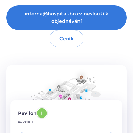
interna@hospital-bn.cz neslouží k
objednávání
Ceník
Pavilon
I
suterén