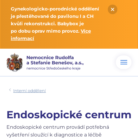
Gynekologicko-porodnické oddělení
je přestěhované do pavilonu I a CH
kvůli rekonstrukci. Babybox je
po dobu oprav mimo provoz.
Více
informací
Interní oddělení
Endoskopické centrum
Endoskopické centrum provádí potřebná
vyšetření sloužící k diagnostice a léčbě