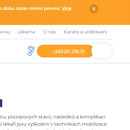
po dobu oprav mimo provoz.
Více
Lékárna
O nás
Kariéra a vzdělávání
vinky
+420 317 756 111
ů
tu, poúrazových stavů, následků a komplikací
 lékaři jsou vyškoleni v technikách mobilizace