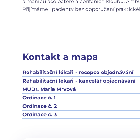
a manipulace páteře a perifeních kloubů. Am
Přijímáme i pacienty bez doporučení praktického
Kontakt a mapa
Rehabilitační lékaři - recepce objednávání
Rehabilitační lékaři - kancelář objednávání
MUDr. Marie Mrvová
Ordinace č. 1
Ordinace č. 2
Ordinace č. 3