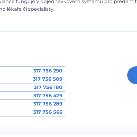
bulance funguje v objednávkovém systému pro předem t
 lékaře či specialisty.
317 756 290
317 756 509
317 756 180
317 756 479
317 756 289
317 756 566