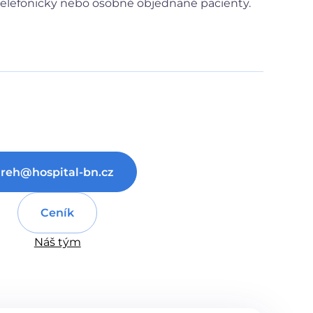
elefonicky nebo osobně objednané pacienty.
reh@hospital-bn.cz
Ceník
Náš tým