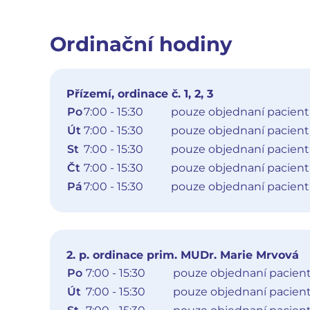
Oddělení klinické biochemie (přízemí)
Detail oddělení
Ordinační hodiny
1. patro
Klinická farmacie
Detail oddělení
Přízemí, ordinace č. 1, 2, 3
Oddělení klinické biochemie (1. patro)
Po
7:00 - 15:30
pouze objednaní pacient
Detail oddělení
Út
7:00 - 15:30
pouze objednaní pacient
2. patro
St
7:00 - 15:30
pouze objednaní pacient
Čt
7:00 - 15:30
pouze objednaní pacient
Poradna pro onemocnění štítné žlázy
Interní oddělení
Pá
7:00 - 15:30
pouze objednaní pacient
Detail pracoviště
Pracoviště denzitometrie
Interní oddělení
Detail pracoviště
2. p. ordinace prim. MUDr. Marie Mrvová
Po
7:00 - 15:30
pouze objednaní pacient
Pavilon CH
Út
7:00 - 15:30
pouze objednaní pacient
Navigovat k budově