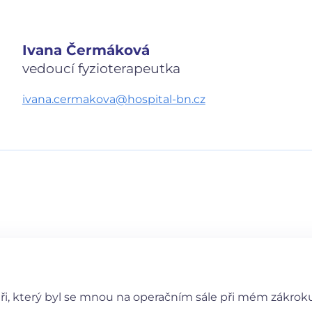
Ivana Čermáková
vedoucí fyzioterapeutka
ivana.cermakova@hospital-bn.cz
e)
, který byl se mnou na operačním sále při mém zákroku d