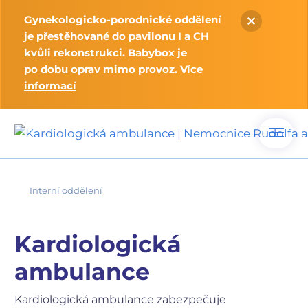
Gynekologicko-porodnické oddělení
je přestěhované do pavilonu I a CH
kvůli rekonstrukci. Babybox je
po dobu oprav mimo provoz.
Více
informací
Interní oddělení
Kardiologická
ambulance
Kardiologická ambulance zabezpečuje