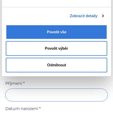
Zobrazit detaily
Další informace
Povolit vše
Pokud potřebujete od lékaře předepsat léky či
poukaz na zdravotní pomůcky, zadejte prosím
údaje do tohoto formuláře.
Povolit výběr
Jméno *
Odmítnout
Příjmení *
Datum narození *