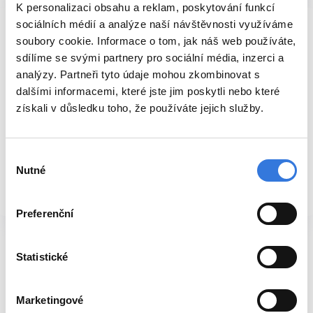
K personalizaci obsahu a reklam, poskytování funkcí
sociálních médií a analýze naší návštěvnosti využíváme
soubory cookie. Informace o tom, jak náš web používáte,
J. D. únor 2024
sdílíme se svými partnery pro sociální média, inzerci a
Dobrý den, před dvěma týdny byl můj manžel
analýzy. Partneři tyto údaje mohou zkombinovat s
ošetřen na pohotovosti pro dospělé ve Vaší
dalšími informacemi, které jste jim poskytli nebo které
nemocnici. Díky pečlivosti paní doktorky a
získali v důsledku toho, že používáte jejich služby.
následně pana doktora z interny/kardia byl
manžel okamžitě poslán na…
Výběr
Nutné
Přečíst celou recenzi
souhlasu
Preferenční
Statistické
Marketingové