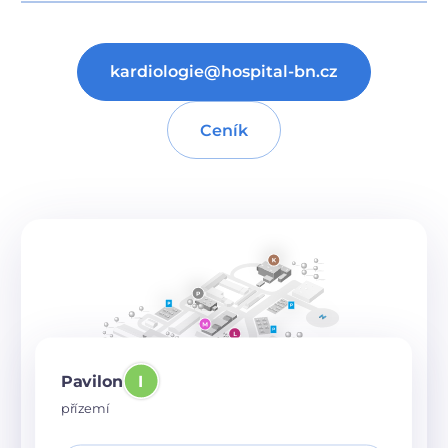
kardiologie@hospital-bn.cz
Ceník
Pavilon
I
přízemí