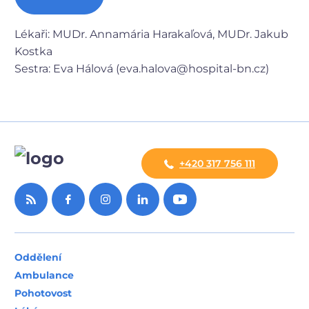
Lékaři: MUDr. Annamária Harakaľová, MUDr. Jakub
Kostka
Sestra: Eva Hálová (eva.halova@hospital-bn.cz)
+420 317 756 111
Oddělení
Ambulance
Pohotovost