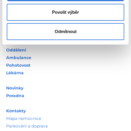
+420 317 756 111
Povolit výběr
Odmítnout
Oddělení
Ambulance
Pohotovost
Lékárna
Novinky
Poradna
Kontakty
Mapa nemocnice
Parkování a doprava