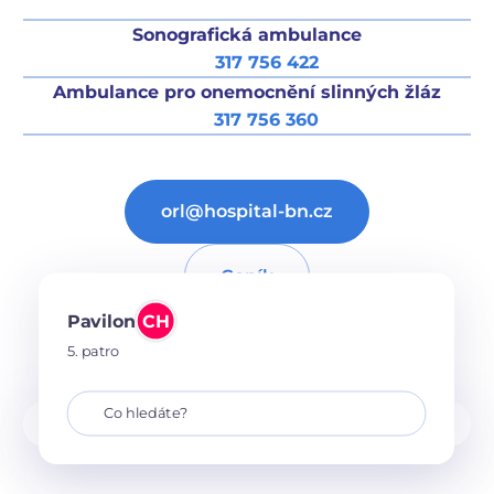
Sonografická ambulance
317 756 422
Ambulance pro onemocnění slinných žláz
317 756 360
orl@hospital-bn.cz
Ceník
Pavilon
CH
Náš tým
5. patro