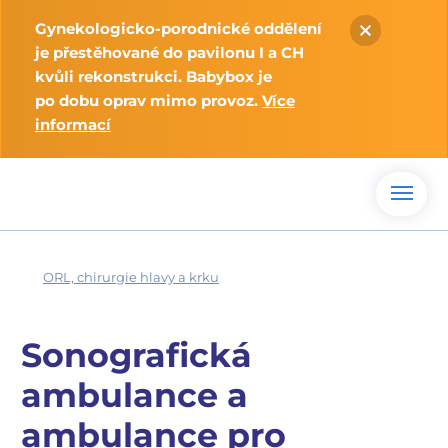
Gynekologicko-porodnické oddělení
je přestěhované do pavilonu I a CH
kvůli rekonstrukci. Babybox je
po dobu oprav mimo provoz.
Více
informací
ORL, chirurgie hlavy a krku
Sonografická
ambulance a
ambulance pro