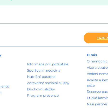
+420 3
y
O nás
O nemocnic
Informace pro pozůstalé
Vize a strate
Sportovní medicína
Vedení nem
Nutriční poradna
Kvalita a be
Zdravotně sociální služby
péče
cientů
Duchovní služby
Recenze pac
n
Program prevence
Etická komi
Naši partneř