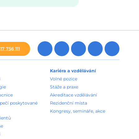
17 756 111
Kariéra a vzdělávání
i
Volné pozice
gie
Stáže a praxe
ocnice
Akreditace vzdělávání
zpečí poskytované
Rezidenční místa
Kongresy, semináře, akce
ientů
se
i