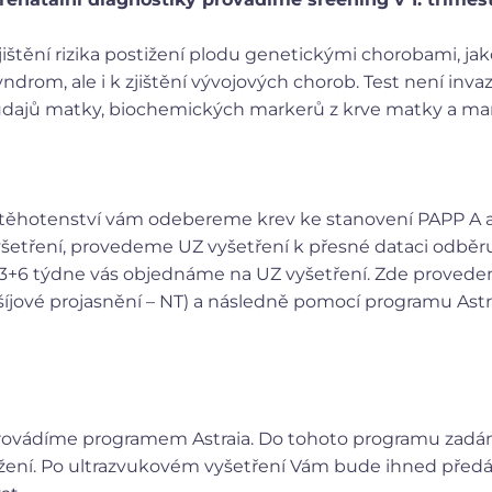
jištění rizika postižení plodu genetickými chorobami, j
om, ale i k zjištění vývojových chorob. Test není invazi
ajů matky, biochemických markerů z krve matky a mark
m těhotenství vám odebereme krev ke stanovení PAPP A a
šetření, provedeme UZ vyšetření k přesné dataci odběru
 13+6 týdne vás objednáme na UZ vyšetření. Zde proved
íjové projasnění – NT) a následně pomocí programu Astr
rovádíme programem Astraia. Do tohoto programu zad
tižení. Po ultrazvukovém vyšetření Vám bude ihned před