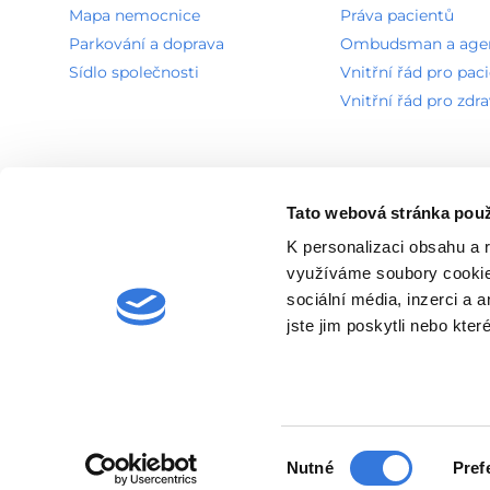
Mapa nemocnice
Práva pacientů
Parkování a doprava
Ombudsman a agend
Sídlo společnosti
Vnitřní řád pro pac
Vnitřní řád pro zdr
Tato webová stránka použ
K personalizaci obsahu a 
Povinně zveřejňované informace
GDPR
Seznam používa
využíváme soubory cookie.
sociální média, inzerci a 
jste jim poskytli nebo kter
© 2026, Nemocnice Rudolfa a Stefanie Benešov, a
Výběr
Nutné
Pref
souhlasu