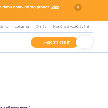
po dobu oprav mimo provoz.
Více
Lékárna
O nás
Kariéra a vzdělávání
vinky
+420 317 756 111
g
ru těhotenství.