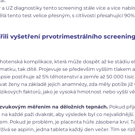
at.
y a UZ diagnostiky tento screening stále více a více nabí
lá tento test velice přesným, s citlivostí přesahující 90%
řili vyšetření prvotrimestrálního screenin
hotenská komplikace, která může dospět až ke stádiu e
ro matku, tak dítě. Projevuje se především vyšším tlakem 
psie postihuje až 5% těhotenství a zemře až 50 000 tisí
dovat ženy na základě jejich anamnézy, zda měly potíže ji
rizikových faktorů, jako je vysoká hmotnost nebo vyšší vě
razvukovým měřením na děložních tepnách.
Pokud přij
k na každé paži dvakrát, aby výsledek byl co nejvalidnější
em. Pokud je problém, je placenta hůře zásobena krví. 
žívá se aspirin, jedna tableta každý den večer. Tím se rizik