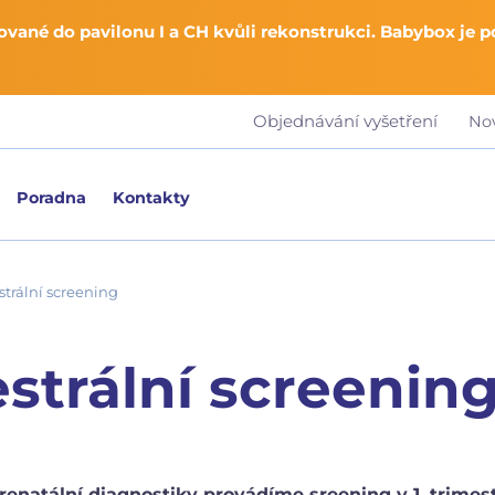
vané do pavilonu I a CH kvůli rekonstrukci. Babybox je 
Objednávání vyšetření
No
Poradna
Kontakty
strální screening
strální screenin
renatální diagnostiky provádíme sreening v 1. trimest