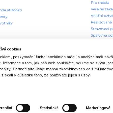
Pro média
Veřejné zak
a stížností
Vnitřní ozn
ienty
Realizované 
avotníky
Stravovací 
Spalovna o
Technická o
ívá cookies
reklam, poskytování funkcí sociálních médií a analýze naší návš
ných zkratek
Seznam písemných informovaných souhlasů
Nasta
 Informace o tom, jak náš web používáte, sdílíme se svými par
analýzy. Partneři tyto údaje mohou zkombinovat s dalšími inform
é získali v důsledku toho, že používáte jejich služby.
.s.
erenční
Statistické
Marketingové