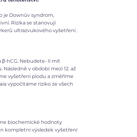
ako je Downův syndrom,
vní. Rizika se stanovují
erů ultrazvukového vyšetření.
 β-hCG. Nebudete- li mít
. Následně v období mezi 12. až
eme vyšetření plodu a změříme
aia vypočítáme riziko ze všech
áme biochemické hodnoty
án kompletní výsledek vyšetření