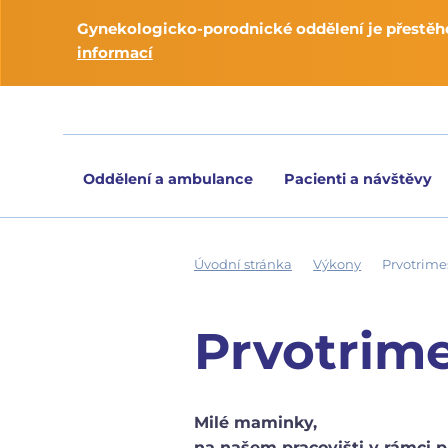
Gynekologicko-porodnické oddělení je přestěho
informací
Oddělení a ambulance
Pacienti a návštěvy
Úvodní stránka
Výkony
Prvotrime
Prvotrime
Milé maminky,
na našem pracovišti v rámci p