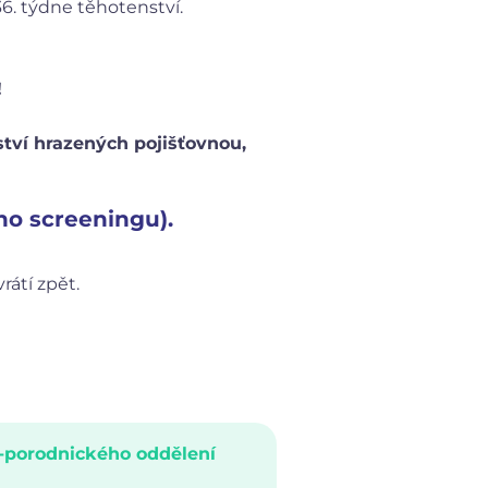
36. týdne těhotenství.
!
tví hrazených pojišťovnou,
ho screeningu).
rátí zpět.
-porodnického oddělení