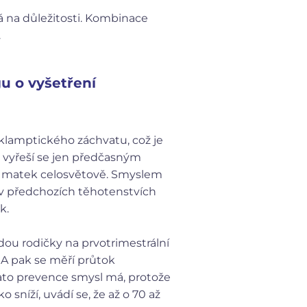
rá na důležitosti. Kombinace
.
gu o vyšetření
klamptického záchvatu, což je
a vyřeší se jen předčasným
c matek celosvětově.
Smyslem
ž v předchozích těhotenstvích
k.
dou rodičky na prvotrimestrální
. A pak se měří průtok
Tato prevence smysl má, protože
o sníží, uvádí se, že až o 70 až