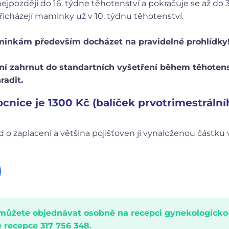
ejpozději do 16. týdne těhotenství a pokračuje se až do 
řicházejí maminky už v 10. týdnu těhotenství.
nkám především docházet na pravidelné prohlídky
ní zahrnut do standartních vyšetření během těhotens
radit.
nice je 1300 Kč (balíček prvotrimestrální
 zaplacení a většina pojišťoven jí vynaloženou částku v
můžete objednávat osobně na recepci gynekologicko
 recepce 317 756 348.