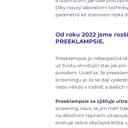
a doporučení, jak dále postupov
Díky rozvoji laboratorní technik
parametrů ke stanovení rizika dě
Od roku 2022 jsme rozší
PREEKLAMPSIE.
Preeklampsie je nebezpečná tě
už životu ohrožující stav jak p
porodem.
Uvádí se, že preeklam
screeningu je, že se dají vysle
nebo někdo v rodině, a dalších 
Preeklampsie se zjišťuje ult
screening, navíc se jim měří tla
na děložních tepnách ultrazvuk
existuje velice obyčejná léčba. U