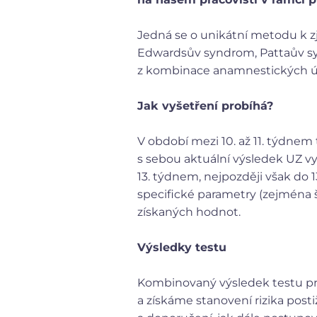
Jedná se o unikátní metodu k z
Edwardsův syndrom, Pattaův syndr
z kombinace anamnestických úd
Jak vyšetření probíhá?
V období mezi 10. až 11. týdne
s sebou aktuální výsledek UZ vy
13. týdnem, nejpozději však do
specifické parametry (zejména š
získaných hodnot.
Výsledky testu
Kombinovaný výsledek testu p
a získáme stanovení rizika pos