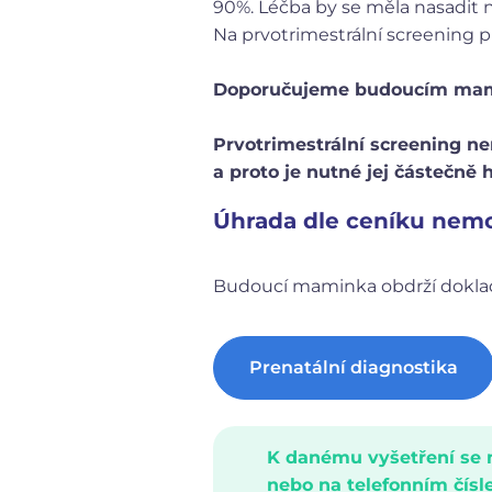
90%. Léčba by se měla nasadit n
Na prvotrimestrální screening p
Doporučujeme budoucím mami
Prvotrimestrální screening ne
a proto je nutné jej částečně h
Úhrada dle ceníku nemoc
Budoucí maminka obdrží doklad o
Prenatální diagnostika
K danému vyšetření se 
nebo na telefonním čísle