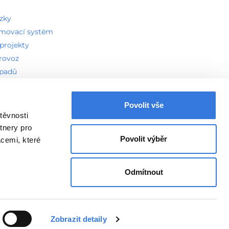
ázky
amovací systém
projekty
provoz
dpadů
ddělení
Povolit vše
těvnosti
vení Cookies
tnery pro
Povolit výběr
acemi, které
Odmítnout
Vytvořeno v
Beneš & Michl
Zobrazit detaily