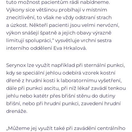
tuto možnost pacientům rádi nabídneme.
Výkony sice většinou probíhají v místním
znecitlivění, to však ne vždy odstraní strach
a úzkost. Někteří pacienti jsou velmi nervózní,
výkon snášejí špatně a jejich obavy výrazně
limitují spolupráci,“ vysvětluje vrchní sestra
interního oddělení Eva Hrkalová.
Serynox lze využít například při sternální punkci,
kdy se speciální jehlou odebírá vzorek kostní
dřeně z hrudní kosti k laboratornímu vyšetření,
dále při punkci ascitu, při níž lékař zavádí tenkou
jehlu nebo katétr přes břišní stěnu do dutiny
břišní, nebo při hrudní punkci, zavedení hrudní
drenáže.
„Můžeme jej využít také při zavádění centrálního