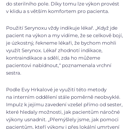
do sterilního pole. Díky tomu lze výkon provést
v klidu a s větším komfortem pro pacienta.
Použití Serynoxu vždy indikuje lékař. „Když jde
pacient na výkon a my vidíme, že se celkově bojí,
je úzkostný, řekneme lékaři, že bychom mohli
využít Serynox. Lékař zhodnotí indikace,
kontraindikace a sdělí, zda ho můžeme
pacientovi nabídnout,“ poznamenala vrchní
sestra.
Podle Evy Hrkalové je využití této metody
na interním oddělení stále poměrně neobvyklé.
Impulz k jejímu zavedení vzešel přímo od sester,
které hledaly možnosti, jak pacientům náročné
výkony usnadnit. „Přemýšlely jsme, jak pomoci
pacientům, kteří výkony i přes lokální umrtvení