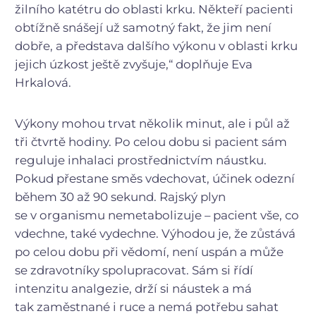
žilního katétru do oblasti krku. Někteří pacienti
obtížně snášejí už samotný fakt, že jim není
dobře, a představa dalšího výkonu v oblasti krku
jejich úzkost ještě zvyšuje,“ doplňuje Eva
Hrkalová.
Výkony mohou trvat několik minut, ale i půl až
tři čtvrtě hodiny. Po celou dobu si pacient sám
reguluje inhalaci prostřednictvím náustku.
Pokud přestane směs vdechovat, účinek odezní
během 30 až 90 sekund. Rajský plyn
se v organismu nemetabolizuje – pacient vše, co
vdechne, také vydechne. Výhodou je, že zůstává
po celou dobu při vědomí, není uspán a může
se zdravotníky spolupracovat. Sám si řídí
intenzitu analgezie, drží si náustek a má
tak zaměstnané i ruce a nemá potřebu sahat