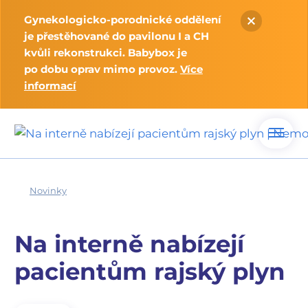
Gynekologicko-porodnické oddělení
je přestěhované do pavilonu I a CH
kvůli rekonstrukci. Babybox je
po dobu oprav mimo provoz.
Více
informací
Novinky
Na interně nabízejí
pacientům rajský plyn