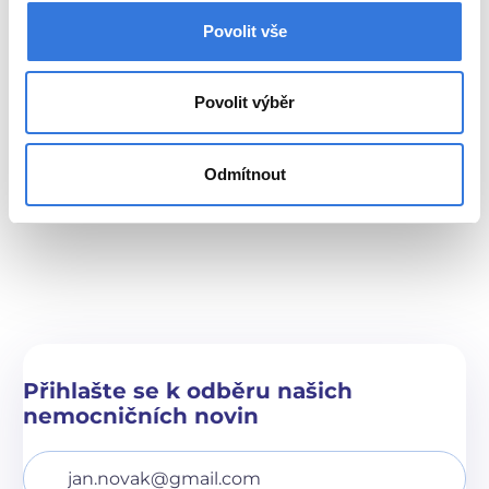
Povolit vše
Novinky
Povolit výběr
Personální ředitel: Nabízíme nové
benefity, ale i podporu týmů
Odmítnout
Přihlašte se k odběru našich
nemocničních novin
Váš e-mail