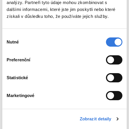
analýzy. Partneři tyto údaje mohou zkombinovat s
dalšími informacemi, které jste jim poskytli nebo které
získali v důsledku toho, že používáte jejich služby.
Novinky
Výběr
Nutné
souhlasu
Nemocniční ombudsmani se sešli
v Benešově. Navštívil je i ministr
Preferenční
Statistické
Marketingové
Zobrazit detaily