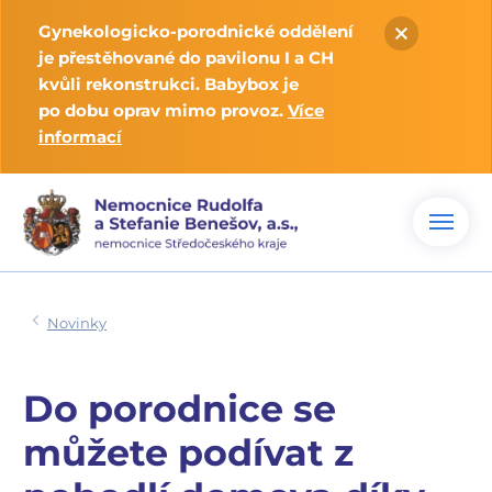
Gynekologicko-porodnické oddělení
je přestěhované do pavilonu I a CH
kvůli rekonstrukci. Babybox je
po dobu oprav mimo provoz.
Více
informací
Novinky
Do porodnice se
můžete podívat z