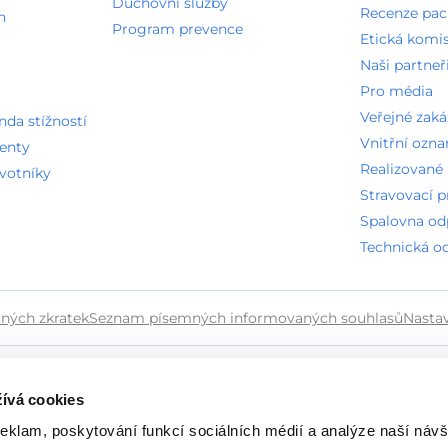
Duchovní služby
Recenze pac
n
Program prevence
Etická komi
Naši partneř
Pro média
Veřejné zak
a stížností
Vnitřní ozn
ienty
Realizované 
avotníky
Stravovací 
Spalovna o
Technická o
ných zkratek
Seznam písemných informovaných souhlasů
Nasta
ívá cookies
reklam, poskytování funkcí sociálních médií a analýze naší návš