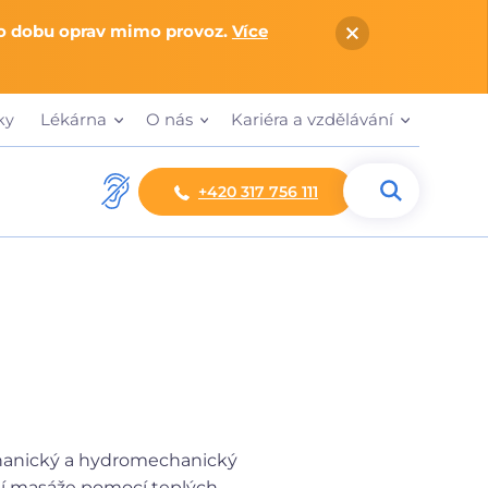
po dobu oprav mimo provoz.
Více
Lékárna
O nás
Kariéra a vzdělávání
ky
+420 317 756 111
hanický a hydromechanický
ní masáže pomocí teplých