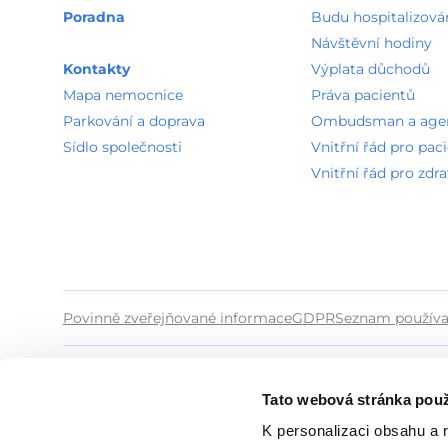
Poradna
Budu hospitalizová
Návštěvní hodiny
Kontakty
Výplata důchodů
Mapa nemocnice
Práva pacientů
Parkování a doprava
Ombudsman a agend
Sídlo společnosti
Vnitřní řád pro pac
Vnitřní řád pro zdr
Povinně zveřejňované informace
GDPR
Seznam používa
Tato webová stránka použ
K personalizaci obsahu a 