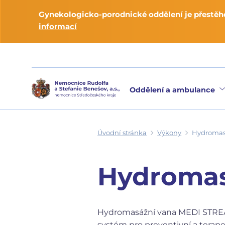
Gynekologicko-porodnické oddělení je přestěho
informací
Oddělení a ambulance
Úvodní stránka
Výkony
Hydromas
Hydromas
Hydromasážní vana MEDI STREA
systém pro preventivní a tera