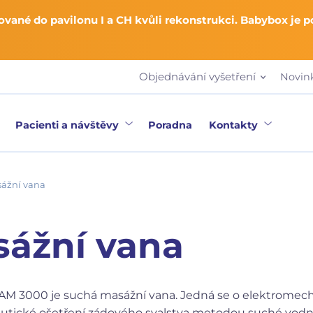
vané do pavilonu I a CH kvůli rekonstrukci. Babybox je 
Objednávání vyšetření
Novin
Pacienti a návštěvy
Poradna
Kontakty
ážní vana
ážní vana
M 3000 je suchá masážní vana. Jedná se o elektromec
peutické ošetření zádového svalstva metodou suché vod