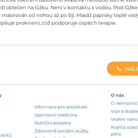
eží oblečen na lůžku. Není v kontaktu s vodou. Pod lůžk
 masírován od nohou až po šíji. Masáž paprsky teplé v
epšuje prokrvení, což podporuje úspěch terapie.
+420 3
y
O nás
O nemocnic
Informace pro pozůstalé
Vize a strate
Sportovní medicína
Vedení nem
Nutriční poradna
Kvalita a be
Zdravotně sociální služby
péče
cientů