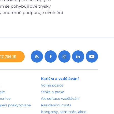
em se pohybují dvě trysky
ody enormně podporuje uvolnění
17 756 111
Kariéra a vzdělávání
i
Volné pozice
gie
Stáže a praxe
ocnice
Akreditace vzdělávání
zpečí poskytované
Rezidenční místa
Kongresy, semináře, akce