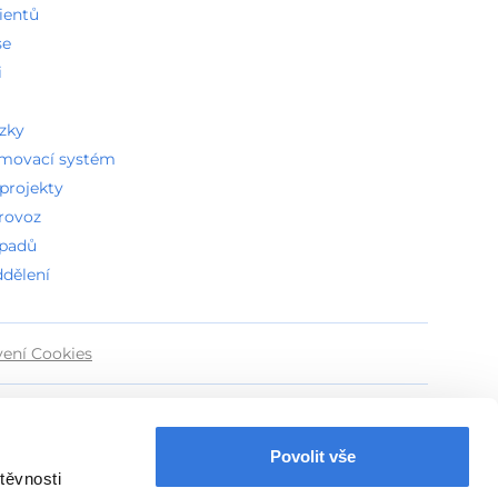
ientů
se
i
ázky
amovací systém
projekty
provoz
dpadů
ddělení
vení Cookies
Povolit vše
těvnosti