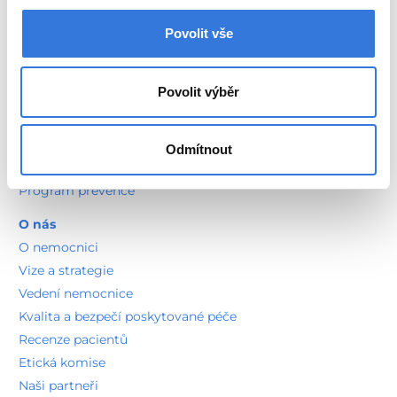
Vnitřní řád pro zdravotníky
Povolit vše
Informace pro pozůstalé
Povolit výběr
Sportovní medicína
Nutriční poradna
Zdravotně sociální služby
Odmítnout
Duchovní služby
Program prevence
O nás
O nemocnici
Vize a strategie
Vedení nemocnice
Kvalita a bezpečí poskytované péče
Recenze pacientů
Etická komise
Naši partneři