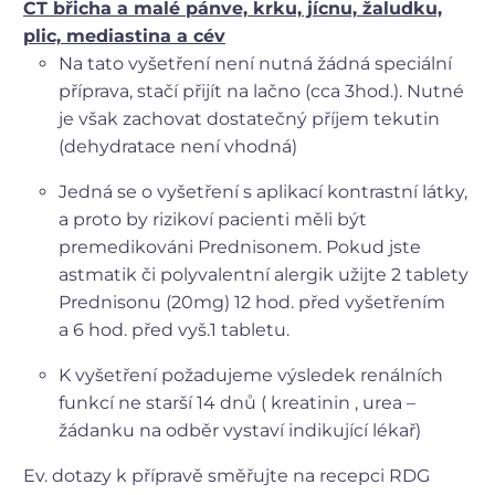
CT břicha a malé pánve, krku, jícnu, žaludku,
plic, mediastina a cév
Na tato vyšetření není nutná žádná speciální
příprava, stačí přijít na lačno (cca 3hod.). Nutné
je však zachovat dostatečný příjem tekutin
(dehydratace není vhodná)
Jedná se o vyšetření s aplikací kontrastní látky,
a proto by rizikoví pacienti měli být
premedikováni Prednisonem. Pokud jste
astmatik či polyvalentní alergik užijte 2 tablety
Prednisonu (20mg) 12 hod. před vyšetřením
a 6 hod. před vyš.1 tabletu.
K vyšetření požadujeme výsledek renálních
funkcí ne starší 14 dnů ( kreatinin , urea –
žádanku na odběr vystaví indikující lékař)
Ev. dotazy k přípravě směřujte na recepci RDG