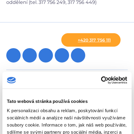
oddělení (tel. 317 756 249, 317 756 449)
+420 317 756 111
Oddělení
Ambulance
Pohotovost
Tato webová stránka používá cookies
Lékárna
K personalizaci obsahu a reklam, poskytování funkcí
sociálních médií a analýze naší návštěvnosti využíváme
Novinky
soubory cookie. Informace o tom, jak náš web používáte,
Poradna
sdílíme se svými partnery pro sociální média, inzerci a