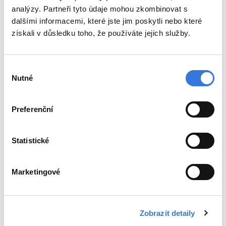
analýzy. Partneři tyto údaje mohou zkombinovat s
Kontakty
dalšími informacemi, které jste jim poskytli nebo které
Mapa nemocnice
získali v důsledku toho, že používáte jejich služby.
Parkování a doprava
Sídlo společnosti
Výběr
Pacienti a návštěvy
Nutné
souhlasu
Jdu na návštěvu
Kavárna
Preferenční
Pokladna
Ceníky
Objednací doby pacientů
Statistické
Budu hospitalizován
Návštěvní hodiny
Marketingové
Výplata důchodů
Práva pacientů
Ombudsman a agenda stížností
Zobrazit detaily
Vnitřní řád pro pacienty