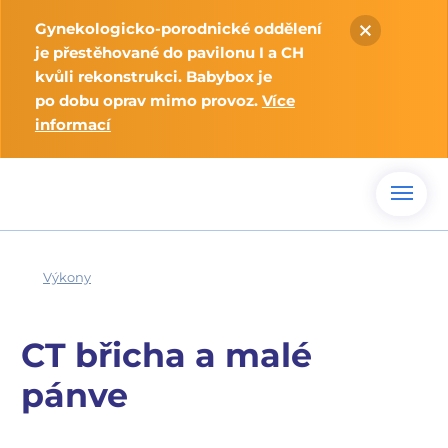
Gynekologicko-porodnické oddělení
je přestěhované do pavilonu I a CH
kvůli rekonstrukci. Babybox je
po dobu oprav mimo provoz.
Více
informací
Výkony
CT břicha a malé
pánve