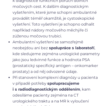
k diagnostice funkčních poruch dolních
močových cest. K dalším diagnostickým
vyšetřením, které jsme schopni ambulantné
provádět téměř okamžitě, je cystoskopické
vyšetření. Toto vyšetření je schopno odhalit
například nádory močového měchýře či
zúženou močovou trubici.
Ambulantní vyšetření se samozřejmě
neobejdou ani bez
spolupráce s laboratoří
,
kde sledujeme zejména urologické parametry
jako jsou ledvinné funkce a hodnota PSA
(prostatický specifický antigen – onkomarker
prostaty) a od něj odvozené údaje.
Při stanovení komplexní diagnózy u pacienta
v případě potřeby
spolupracujeme
i s radiodiagnostickým oddělením
, kam
odesíláme pacienty zejména na CT
urologického traktu a na MR k vyloučení