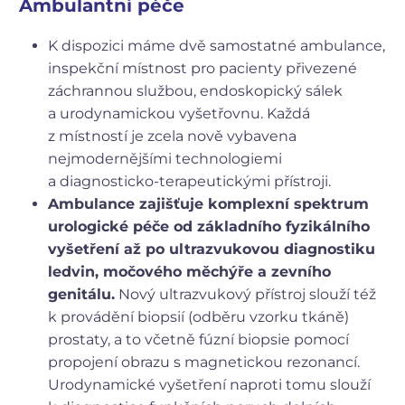
Ambulantní péče
K dispozici máme dvě samostatné ambulance,
inspekční místnost pro pacienty přivezené
záchrannou službou, endoskopický sálek
a urodynamickou vyšetřovnu. Každá
z místností je zcela nově vybavena
nejmodernějšími technologiemi
a diagnosticko-terapeutickými přístroji.
Ambulance zajišťuje komplexní spektrum
urologické péče od základního fyzikálního
vyšetření až po ultrazvukovou diagnostiku
ledvin, močového měchýře a zevního
genitálu.
Nový ultrazvukový přístroj slouží též
k provádění biopsií (odběru vzorku tkáně)
prostaty, a to včetně fúzní biopsie pomocí
propojení obrazu s magnetickou rezonancí.
Urodynamické vyšetření naproti tomu slouží