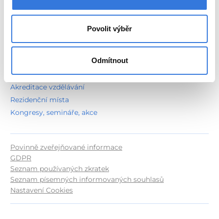
Stravovací provoz
Spalovna odpadů
Povolit výběr
Technická oddělení
Kariéra a vzdělávání
Odmítnout
Volné pozice
Stáže a praxe
Akreditace vzdělávání
Rezidenční místa
Kongresy, semináře, akce
Povinně zveřejňované informace
GDPR
Seznam používaných zkratek
Seznam písemných informovaných souhlasů
Nastavení Cookies