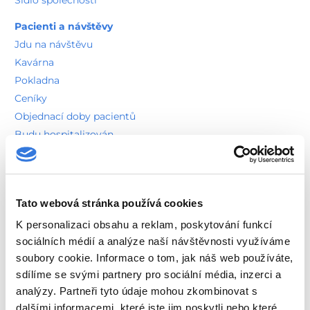
Pacienti a návštěvy
Jdu na návštěvu
Kavárna
Pokladna
Ceníky
Objednací doby pacientů
Budu hospitalizován
Návštěvní hodiny
Výplata důchodů
Práva pacientů
Tato webová stránka používá cookies
Ombudsman a agenda stížností
Vnitřní řád pro pacienty
K personalizaci obsahu a reklam, poskytování funkcí
sociálních médií a analýze naší návštěvnosti využíváme
Vnitřní řád pro zdravotníky
soubory cookie. Informace o tom, jak náš web používáte,
sdílíme se svými partnery pro sociální média, inzerci a
analýzy. Partneři tyto údaje mohou zkombinovat s
Informace pro pozůstalé
dalšími informacemi, které jste jim poskytli nebo které