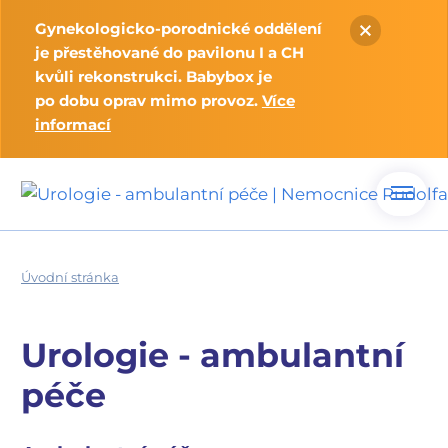
Gynekologicko-porodnické oddělení
je přestěhované do pavilonu I a CH
kvůli rekonstrukci. Babybox je
po dobu oprav mimo provoz.
Více
informací
Úvodní stránka
Urologie - ambulantní
péče