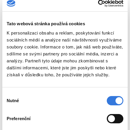
Parkování a doprava
Sídlo společnosti
Pacienti a návštěvy
Tato webová stránka používá cookies
Jdu na návštěvu
K personalizaci obsahu a reklam, poskytování funkcí
Kavárna
sociálních médií a analýze naší návštěvnosti využíváme
Pokladna
soubory cookie. Informace o tom, jak náš web používáte,
Ceníky
sdílíme se svými partnery pro sociální média, inzerci a
analýzy. Partneři tyto údaje mohou zkombinovat s
Objednací doby pacientů
dalšími informacemi, které jste jim poskytli nebo které
Budu hospitalizován
získali v důsledku toho, že používáte jejich služby.
Návštěvní hodiny
Výplata důchodů
Práva pacientů
Výběr
Ombudsman a agenda stížností
Nutné
souhlasu
Vnitřní řád pro pacienty
Vnitřní řád pro zdravotníky
Preferenční