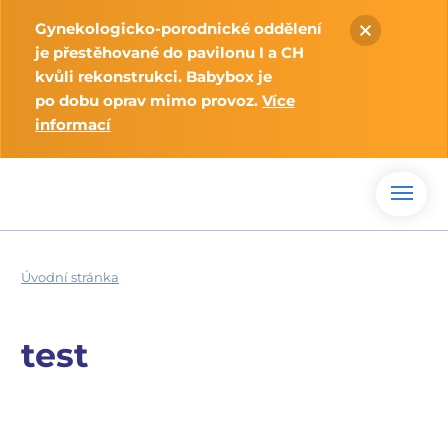
Gynekologicko-porodnické oddělení
je přestěhované do pavilonu I a CH
kvůli rekonstrukci. Babybox je
po dobu oprav mimo provoz.
Více
informací
Úvodní stránka
test