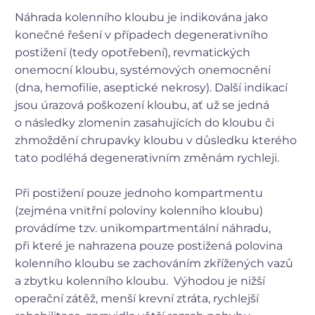
Náhrada kolenního kloubu je indikována jako
konečné řešení v případech degenerativního
postižení (tedy opotřebení), revmatických
onemocní kloubu, systémových onemocnění
(dna, hemofilie, aseptické nekrosy). Další indikací
jsou úrazová poškození kloubu, ať už se jedná
o následky zlomenin zasahujících do kloubu či
zhmoždění chrupavky kloubu v důsledku kterého
tato podléhá degenerativním změnám rychleji.
Při postižení pouze jednoho kompartmentu
(zejména vnitřní poloviny kolenního kloubu)
provádíme tzv. unikompartmentální náhradu,
při které je nahrazena pouze postižená polovina
kolenního kloubu se zachováním zkřížených vazů
a zbytku kolenního kloubu. Výhodou je nižší
operační zátěž, menší krevní ztráta, rychlejší