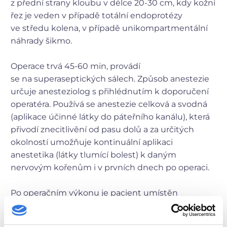
z přední strany kloubu v délce 20-30 cm, kdy kožní
řez je veden v případě totální endoprotézy
ve středu kolena, v případě unikompartmentální
náhrady šikmo.
Operace trvá 45-60 min, provádí
se na superaseptických sálech. Způsob anestezie
určuje anesteziolog s přihlédnutím k doporučení
operatéra. Používá se anestezie celková a svodná
(aplikace účinné látky do páteřního kanálu), která
přivodí znecitlivění od pasu dolů a za určitých
okolností umožňuje kontinuální aplikaci
anestetika (látky tlumící bolest) k daným
nervovým kořenům i v prvních dnech po operaci.
Po operačním výkonu je pacient umístěn
a sledován na jednotce intenzivní péče. Je-li stav
pacienta stabilizovaný, snažíme se o brzký překlad