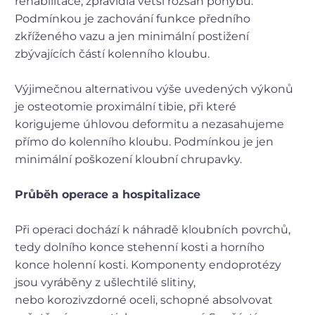
rehabilitace, zpravidla větší rozsah pohybu.
Podmínkou je zachování funkce předního
zkříženého vazu a jen minimální postižení
zbývajících částí kolenního kloubu.
Výjimečnou alternativou výše uvedených výkonů
je osteotomie proximální tibie, při které
korigujeme úhlovou deformitu a nezasahujeme
přímo do kolenního kloubu. Podmínkou je jen
minimální poškození kloubní chrupavky.
Průběh operace a hospitalizace
Při operaci dochází k náhradě kloubních povrchů,
tedy dolního konce stehenní kosti a horního
konce holenní kosti. Komponenty endoprotézy
jsou vyráběny z ušlechtilé slitiny,
nebo korozivzdorné oceli, schopné absolvovat