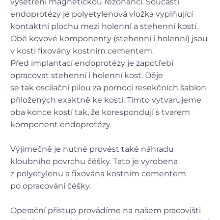
vyšetření magnetickou rezonancí. Součástí
endoprotézy je polyetylenová vložka vyplňující
kontaktní plochu mezi holenní a stehenní kostí.
Obě kovové komponenty (stehenní i holenní) jsou
v kosti fixovány kostním cementem.
Před implantací endoprotézy je zapotřebí
opracovat stehenní i holenní kost. Děje
se tak oscilační pilou za pomoci resekčních šablon
přiložených exaktně ke kosti. Tímto vytvarujeme
oba konce kostí tak, že korespondují s tvarem
komponent endoprotézy.
Výjimečně je nutné provést také náhradu
kloubního povrchu čéšky. Tato je vyrobena
z polyetylenu a fixována kostním cementem
po opracování čéšky.
Operační přístup provádíme na našem pracovišti