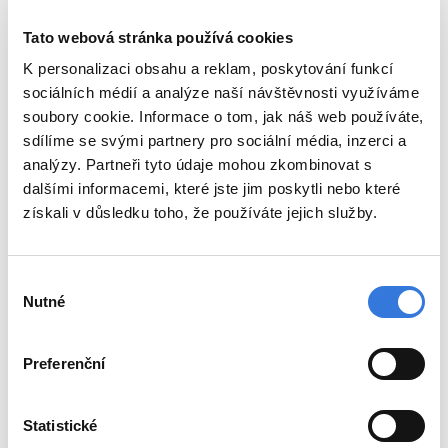
na standardní lůžko.
Tato webová stránka používá cookies
K personalizaci obsahu a reklam, poskytování funkcí
sociálních médií a analýze naší návštěvnosti využíváme
Zpět
soubory cookie. Informace o tom, jak náš web používáte,
sdílíme se svými partnery pro sociální média, inzerci a
Sdílejte
analýzy. Partneři tyto údaje mohou zkombinovat s
dalšími informacemi, které jste jim poskytli nebo které
získali v důsledku toho, že používáte jejich služby.
Potřebujete
Výběr
Nutné
souhlasu
s něčím poradit?
Napište nebo zavolejte,
Preferenční
budeme se vám věnovat.
Statistické