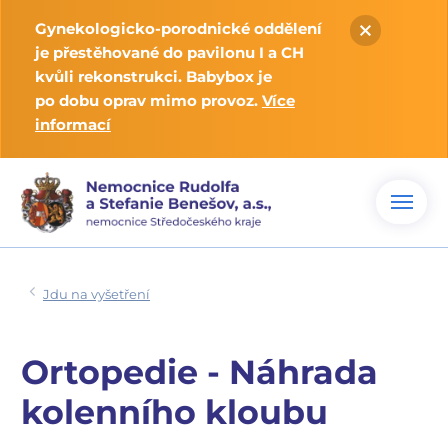
Gynekologicko-porodnické oddělení
je přestěhované do pavilonu I a CH
kvůli rekonstrukci. Babybox je
po dobu oprav mimo provoz.
Více
informací
Jdu na vyšetření
Ortopedie - Náhrada
kolenního kloubu