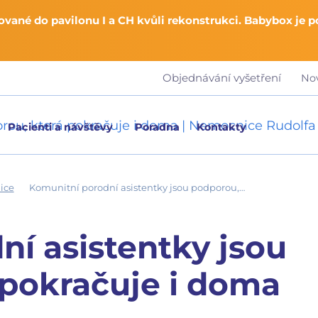
vané do pavilonu I a CH kvůli rekonstrukci. Babybox je 
Objednávání vyšetření
No
Pacienti a návštěvy
Poradna
Kontakty
ice
Komunitní porodní asistentky jsou podporou,…
í asistentky jsou
 pokračuje i doma