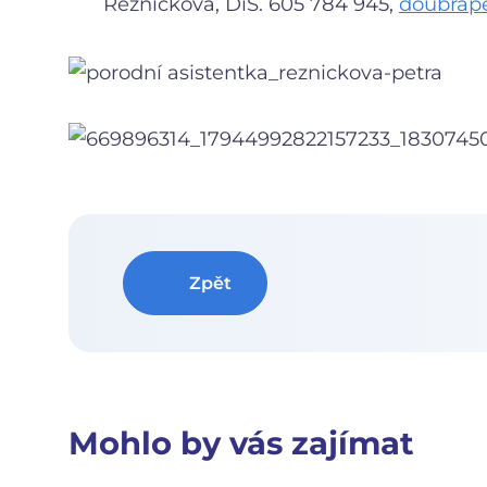
Řezníčková, DiS. 605 784 945,
doubrap
Zpět
Mohlo by vás zajímat