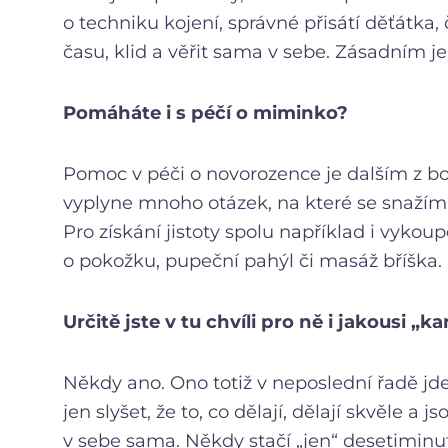
o techniku kojení, správné přisátí děťátka,
času, klid a věřit sama v sebe. Zásadním j
Pomáháte i s péčí o miminko?
Pomoc v péči o novorozence je dalším z b
vyplyne mnoho otázek, na které se snažím
Pro získání jistoty spolu například i vyko
o pokožku, pupeční pahýl či masáž bříška.
Určitě jste v tu chvíli pro ně i jakousi „
Někdy ano. Ono totiž v neposlední řadě jd
jen slyšet, že to, co dělají, dělají skvěle a
v sebe sama. Někdy stačí „jen“ desetiminu