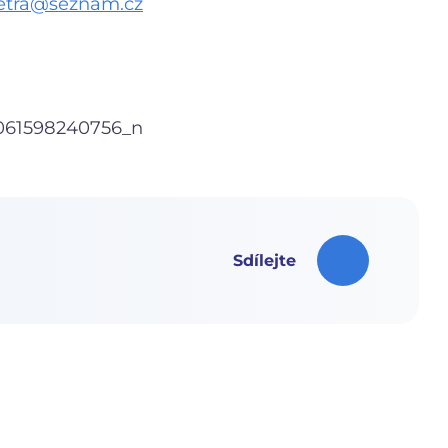
etra@seznam.cz
Sdílejte