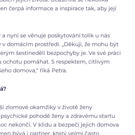
n čerpá informace a inspirace tak, aby její
 a nyní se věnuje poskytování tolik u nás
 v domácím prostředí. „Děkuji, že mohu být
rým šestinedělí bezpochyby je. Ve své práci
kou ochotu pomáhat. S respektem, citlivým
šeho domova," říká Petra.
tá?
ětší zlomové okamžiky v životě ženy
k psychické pohodě ženy a zdravému startu
oc nekončí. V klidu a bezpečí jejich domova
omen bývá i partner, který velmi často