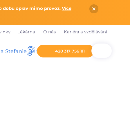
po dobu oprav mimo provoz.
Více
Lékárna
O nás
Kariéra a vzdělávání
vinky
+420 317 756 111