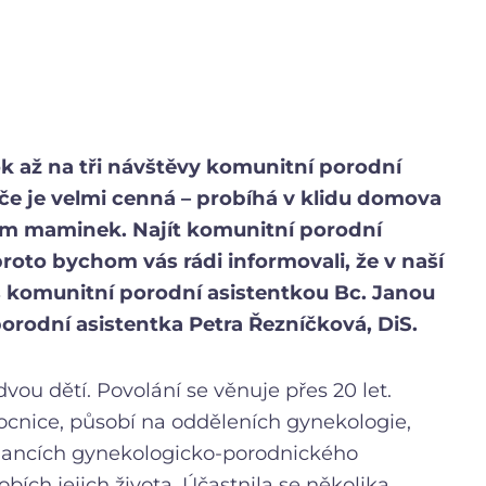
k až na tři návštěvy komunitní porodní
če je velmi cenná – probíhá v klidu domova
ám maminek. Najít komunitní porodní
roto bychom vás rádi informovali, že v naší
 komunitní porodní asistentkou Bc. Janou
porodní asistentka Petra Řezníčková, DiS.
ou dětí. Povolání se věnuje přes 20 let.
ocnice, působí na odděleních gynekologie,
ulancích gynekologicko-porodnického
bích jejich života. Účastnila se několika