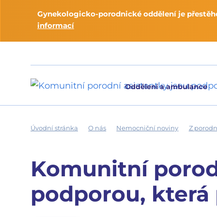
Gynekologicko-porodnické oddělení je přestěho
informací
Oddělení a ambulance
Úvodní stránka
O nás
Nemocniční noviny
Z porodn
Komunitní porodn
podporou, která