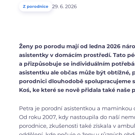
29. 6. 2026
Z porodnice
Ženy po porodu mají od ledna 2026 náro
asistentky v domácím prostředí. Tato pé
a přizpůsobuje se individuálním potřeb
asistentku ale občas může být obtížné, p
porodnici dlouhodobě spolupracujeme s
Koś, ke které se nově přidala také naše 
Petra je porodní asistentkou a maminkou dv
Od roku 2007, kdy nastoupila do naší nem
porodnice, zkušenosti také získala v amb
oddělení, kde pečuje o ženy v různých obdo