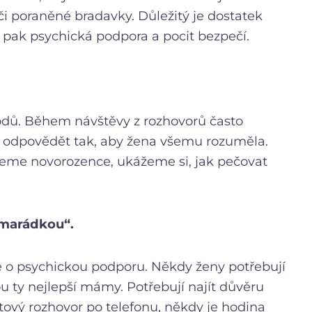
 či poraněné bradavky. Důležitý je dostatek
e pak psychická podpora a pocit bezpečí.
odů. Během návštěvy z rozhovorů často
 odpovědět tak, aby žena všemu rozuměla.
upeme novorozence, ukážeme si, jak pečovat
kamarádkou“.
e o psychickou podporu. Někdy ženy potřebují
 jsou ty nejlepší mámy. Potřebují najít důvěru
tový rozhovor po telefonu, někdy je hodina