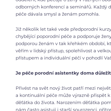
odborných konferencí a seminářů. Každý de
péče dávala smysl a ženám pomohla.
Již několik let také vede předporodní kurzy
chybějící poporodní péče a podporuje ženy
podporou ženám v tak křehkém období, kte
věřím v lidský přístup, spolehlivost a vel
přístupem a individuální péčí v pohodlí Va
Je péče porodní asistentky doma důleži
Přivést na svět nový život patří mezi nejv
a kontinuální péče může výrazně přispět 
děťátka do života. Narozením děťátka pom
nám často asistují i starší sourozenci, přít