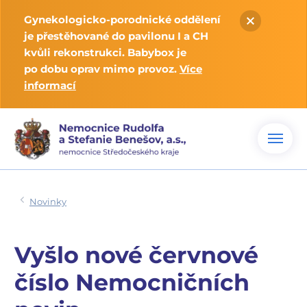
Gynekologicko-porodnické oddělení
je přestěhované do pavilonu I a CH
kvůli rekonstrukci. Babybox je
po dobu oprav mimo provoz.
Více
informací
Novinky
Vyšlo nové červnové
číslo Nemocničních