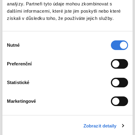
analýzy. Partneři tyto údaje mohou zkombinovat s
dalšími informacemi, které jste jim poskytli nebo které
získali v důsledku toho, že používáte jejich služby.
Oddělení
Ambulance
Výběr
Pohotovost
Nutné
souhlasu
Lékárna
Preferenční
Novinky
Poradna
Statistické
Kontakty
Mapa nemocnice
Marketingové
Parkování a doprava
Sídlo společnosti
Pacienti a návštěvy
Zobrazit detaily
Jdu na návštěvu