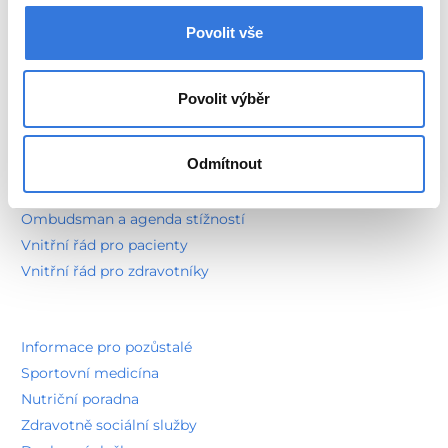
Kavárna
Povolit vše
Pokladna
Ceníky
Objednací doby pacientů
Povolit výběr
Budu hospitalizován
Návštěvní hodiny
Odmítnout
Výplata důchodů
Práva pacientů
Ombudsman a agenda stížností
Vnitřní řád pro pacienty
Vnitřní řád pro zdravotníky
Informace pro pozůstalé
Sportovní medicína
Nutriční poradna
Zdravotně sociální služby