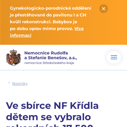
Gynekologicko-porodnické oddělení
je přestěhované do pavilonu I a CH
kvůli rekonstrukci. Babybox je
po dobu oprav mimo provoz.
Více
informací
Novinky
Ve sbírce NF Křídla
dětem se vybralo