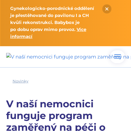
Gynekologicko-porodnické oddělení
je přestěhované do pavilonu I a CH
kvůli rekonstrukci. Babybox je
po dobu oprav mimo provoz.
Více
informací
Novinky
V naší nemocnici
funguje program
zaměřený na péči o