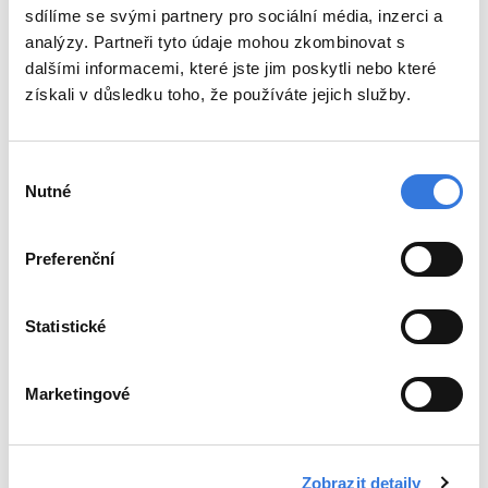
sdílíme se svými partnery pro sociální média, inzerci a
Poradna
analýzy. Partneři tyto údaje mohou zkombinovat s
dalšími informacemi, které jste jim poskytli nebo které
Kontakty
získali v důsledku toho, že používáte jejich služby.
Mapa nemocnice
Parkování a doprava
Sídlo společnosti
Výběr
Nutné
souhlasu
Pacienti a návštěvy
Jdu na návštěvu
Preferenční
Kavárna
Pokladna
Ceníky
Statistické
Objednací doby pacientů
Budu hospitalizován
Marketingové
Návštěvní hodiny
Výplata důchodů
Práva pacientů
Zobrazit detaily