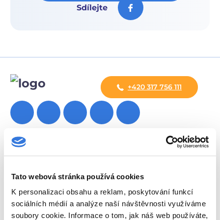
Sdílejte
+420 317 756 111
Oddělení
Ambulance
Tato webová stránka používá cookies
Pohotovost
K personalizaci obsahu a reklam, poskytování funkcí
Lékárna
sociálních médií a analýze naší návštěvnosti využíváme
soubory cookie. Informace o tom, jak náš web používáte,
Novinky