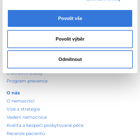
Ombudsman a agenda stížností
Vnitřní řád pro pacienty
Vnitřní řád pro zdravotníky
Povolit vše
Povolit výběr
Informace pro pozůstalé
Sportovní medicína
Nutriční poradna
Odmítnout
Zdravotně sociální služby
Duchovní služby
Program prevence
O nás
O nemocnici
Vize a strategie
Vedení nemocnice
Kvalita a bezpečí poskytované péče
Recenze pacientů