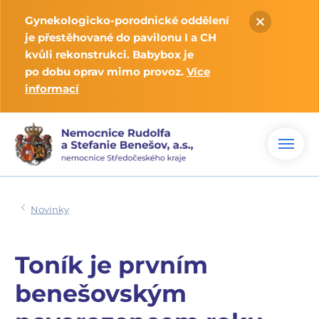
Gynekologicko-porodnické oddělení
je přestěhované do pavilonu I a CH
kvůli rekonstrukci. Babybox je
po dobu oprav mimo provoz.
Více
informací
Novinky
Toník je prvním
benešovským