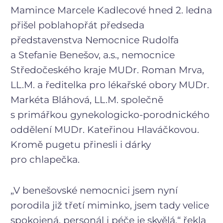
Mamince Marcele Kadlecové hned 2. ledna
přišel poblahopřát předseda
představenstva Nemocnice Rudolfa
a Stefanie Benešov, a.s., nemocnice
Středočeského kraje MUDr. Roman Mrva,
LL.M. a ředitelka pro lékařské obory MUDr.
Markéta Bláhová, LL.M. společně
s primářkou gynekologicko-porodnického
oddělení MUDr. Kateřinou Hlaváčkovou.
Kromě pugetu přinesli i dárky
pro chlapečka.
„V benešovské nemocnici jsem nyní
porodila již třetí miminko, jsem tady velice
spokojená, personál i péče je skvělá,“ řekla