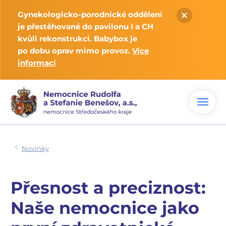
Gynekologicko-porodnické oddělení
je přestěhované do pavilonu I a CH
kvůli rekonstrukci. Babybox je
po dobu oprav mimo provoz.
Více
informací
Novinky
Přesnost a preciznost:
Naše nemocnice jako