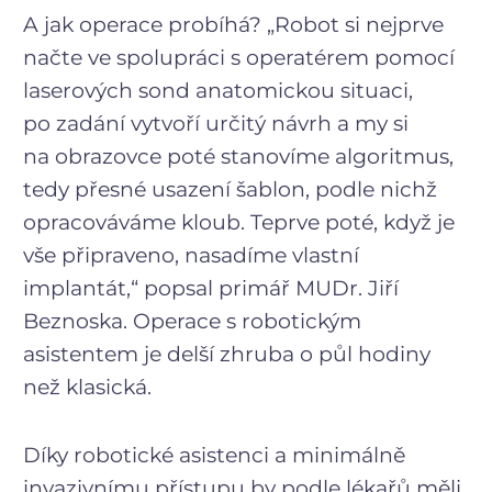
A jak operace probíhá? „Robot si nejprve
načte ve spolupráci s operatérem pomocí
laserových sond anatomickou situaci,
po zadání vytvoří určitý návrh a my si
na obrazovce poté stanovíme algoritmus,
tedy přesné usazení šablon, podle nichž
opracováváme kloub. Teprve poté, když je
vše připraveno, nasadíme vlastní
implantát,“ popsal primář MUDr. Jiří
Beznoska. Operace s robotickým
asistentem je delší zhruba o půl hodiny
než klasická.
Díky robotické asistenci a minimálně
invazivnímu přístupu by podle lékařů měli