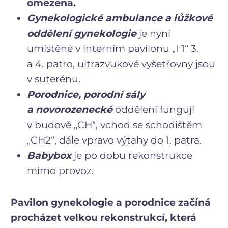
omezena.
Gynekologické ambulance a lůžkové
oddělení gynekologie
je nyní
umístěné v interním pavilonu „I 1“ 3.
a 4. patro, ultrazvukové vyšetřovny jsou
v suterénu.
Porodnice, porodní sály
a novorozenecké
oddělení fungují
v budově „CH“, vchod se schodištěm
„CH2“, dále vpravo výtahy do 1. patra.
Babybox
je po dobu rekonstrukce
mimo provoz.
Pavilon gynekologie a porodnice začíná
procházet velkou rekonstrukcí, která