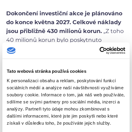
Dokončení investiční akce je plánováno
do konce května 2027. Celkové náklady
jsou přibližně 430 milionů korun.
„Z toho
40 milionů korun bylo poskytnuto
z rozpočtu Středočeského kraje v roce
2024. Pro letošní rok uvolníme 53 milionů
korun. Financování v příštích dvou letech
Tato webová stránka používá cookies
bude řešeno jak samotnou nemocnicí,
K personalizaci obsahu a reklam, poskytování funkcí
tak případně krajem či finančními
sociálních médií a analýze naší návštěvnosti využíváme
prostředky z dotačních titulů, pokud bude
soubory cookie. Informace o tom, jak náš web používáte,
vhodný dotační titul k dispozici,“ doplnil
sdílíme se svými partnery pro sociální média, inzerci a
analýzy. Partneři tyto údaje mohou zkombinovat s
náměstek Pavlík.
dalšími informacemi, které jste jim poskytli nebo které
získali v důsledku toho, že používáte jejich služby.
Středočeský kraj dlouhodobě podporuje