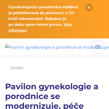
Gynekologicko-porodnické oddělení
je přestěhované do pavilonu I a CH
kvůli rekonstrukci. Babybox je
po dobu oprav mimo provoz.
Více
informací
Novinky
Pavilon gynekologie a
porodnice se
modernizuje, péče