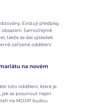
izovány. Existují předpisy,
lní obsazení. Samozřejmě
, takže se dal výsledek
erně zařízené oddělení
rimariátu na novém
st toto oddělení, které je
, jak se posunout nejen
 kteří na MOJIP budou