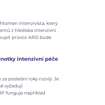
řítomen intenzivista, který
entů z hlediska intenzivní
stoupit provoz ARO bude
dnotky intenzivní péče
za poslední roky rozvíjí. Je
ně vyžadují
IP funguje například