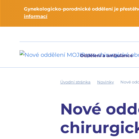
Gynekologicko-porodnické oddělení je přestěho
informací
Oddělení a ambulance
Úvodní stránka
Novinky
Nové odd
Nové odd
chirurgick