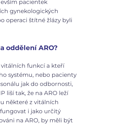
devším pacientek
ších gynekologických
 operaci štítné žlázy byli
 na oddělení ARO?
itálních funkcí a kteří
ního systému, nebo pacienty
rsonálu jak do odbornosti,
liší tak, že na ARO leží
u některé z vitálních
fungovat i jako určitý
zováni na ARO, by měli být