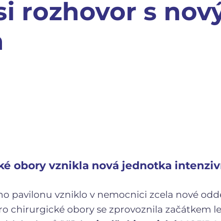
si rozhovor s no
m
ké obory vznikla nová jednotka intenzi
ho pavilonu vzniklo v nemocnici zcela nové odd
ro chirurgické obory se zprovoznila začátkem l