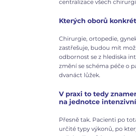
centralizace všech chirurg
Kterých oborů konkrét
Chirurgie, ortopedie, gyne
zastřešuje, budou mít mož
odbornost se z hlediska in
změní se schéma péče o pac
dvanáct lůžek.
V praxi to tedy zname
na jednotce intenzivní
Přesně tak. Pacienti po to
určité typy výkonů, po kte