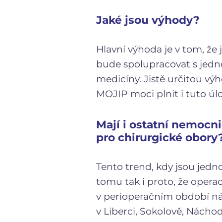
Jaké jsou výhody?
Hlavní výhoda je v tom, že 
bude spolupracovat s jedno
medicíny. Jistě určitou vý
MOJIP moci plnit i tuto úl
Mají i ostatní nemocn
pro chirurgické obory
Tento trend, kdy jsou jedno
tomu tak i proto, že operac
v perioperačním období ná
v Liberci, Sokolově, Náchod