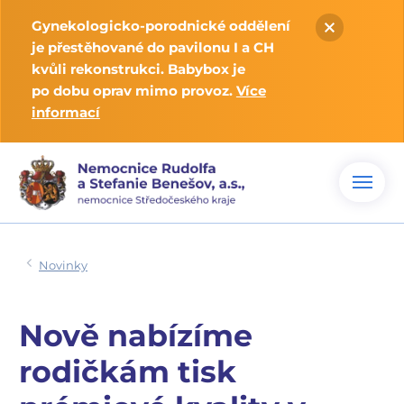
Gynekologicko-porodnické oddělení
je přestěhované do pavilonu I a CH
kvůli rekonstrukci. Babybox je
po dobu oprav mimo provoz.
Více
informací
Novinky
Nově nabízíme
rodičkám tisk