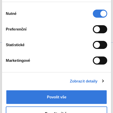
Zpět
Výběr
Nutné
souhlasu
Sdílejte
Preferenční
Statistické
Marketingové
+420 317 756 111
Zobrazit detaily
Povolit vše
Oddělení