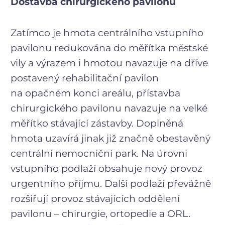
Dostavba chirurgického pavilonu
Zatímco je hmota centrálního vstupního
pavilonu redukována do měřítka městské
vily a výrazem i hmotou navazuje na dříve
postavený rehabilitační pavilon
na opačném konci areálu, přístavba
chirurgického pavilonu navazuje na velké
měřítko stávající zástavby. Doplněná
hmota uzavírá jinak již značně obestavěný
centrální nemocniční park. Na úrovni
vstupního podlaží obsahuje nový provoz
urgentního příjmu. Další podlaží převážně
rozšiřují provoz stávajících oddělení
pavilonu – chirurgie, ortopedie a ORL.