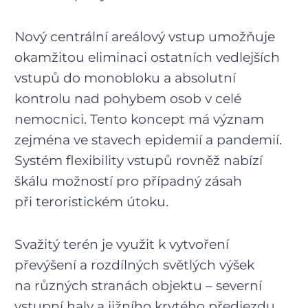
Nový centrální areálový vstup umožňuje
okamžitou eliminaci ostatních vedlejších
vstupů do monobloku a absolutní
kontrolu nad pohybem osob v celé
nemocnici. Tento koncept má význam
zejména ve stavech epidemií a pandemií.
Systém flexibility vstupů rovněž nabízí
škálu možností pro případný zásah
při teroristickém útoku.
Svažitý terén je využit k vytvoření
převýšení a rozdílných světlých výšek
na různých stranách objektu – severní
vstupní haly a jižního krytého předjezdu