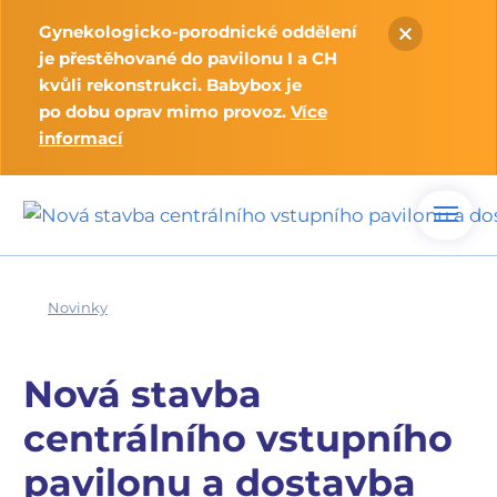
Gynekologicko-porodnické oddělení
je přestěhované do pavilonu I a CH
kvůli rekonstrukci. Babybox je
po dobu oprav mimo provoz.
Více
informací
Novinky
Nová stavba
centrálního vstupního
pavilonu a dostavba