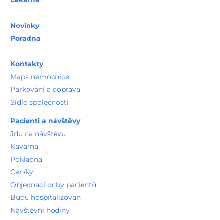
Pacienti a návštěvy
Jdu na návštěvu
Kavárna
Pokladna
Ceníky
Objednací doby pacientů
Budu hospitalizován
Návštěvní hodiny
Výplata důchodů
Práva pacientů
Ombudsman a agenda stížností
Vnitřní řád pro pacienty
Vnitřní řád pro zdravotníky
Informace pro pozůstalé
Sportovní medicína
Nutriční poradna