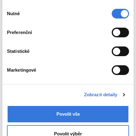
Výběr
Nutné
souhlasu
Preferenční
Statistické
Marketingové
Zpět
Sdílejte
Zobrazit detaily
Povolit vše
+420 317 756 111
Povolit výběr