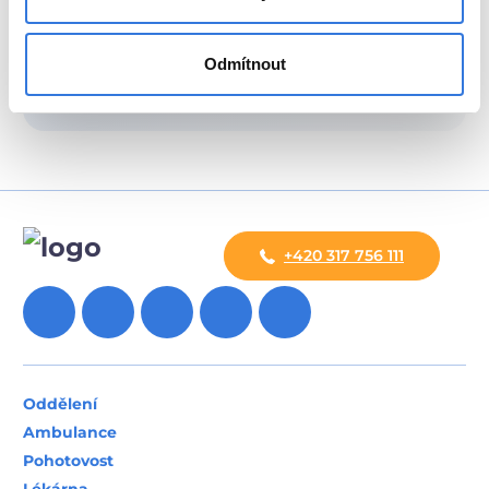
Odmítnout
Oddělení
Ambulance
Pohotovost
Lékárna
Novinky
Poradna
Kontakty
Mapa nemocnice
Parkování a doprava
Sídlo společnosti