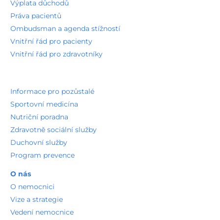
Zdravotně sociální služby
Duchovní služby
Program prevence
O nás
O nemocnici
Vize a strategie
Vedení nemocnice
Kvalita a bezpečí poskytované péče
Recenze pacientů
Etická komise
Naši partneři
Pro média
Veřejné zakázky
Vnitřní oznamovací systém
Realizované projekty
Stravovací provoz
Spalovna odpadů