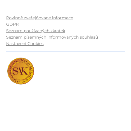
© 2026, Nemocnice Rudolfa a Stefanie Benešov,
a.s.
Vytvořeno v
Beneš & Michl