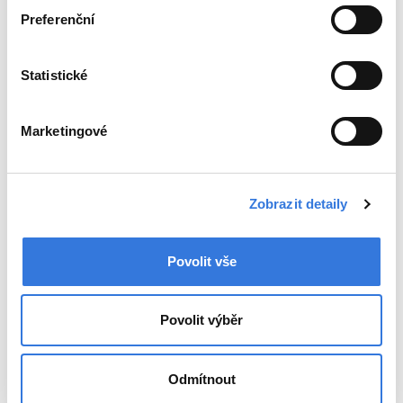
Preferenční
Statistické
+420 317 756 111
Marketingové
Zobrazit detaily
Oddělení
Ambulance
Povolit vše
Pohotovost
Lékárna
Povolit výběr
Novinky
Poradna
Odmítnout