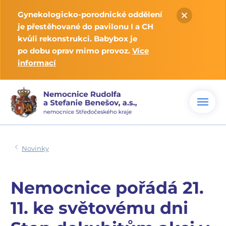
Gynekologicko-porodnické oddělení
je přestěhované do pavilonu I a CH
kvůli rekonstrukci. Babybox je
po dobu oprav mimo provoz.
Více
informací
Novinky
Nemocnice pořádá 21.
11. ke světovému dni