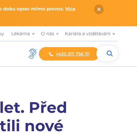
po dobu oprav mimo provoz.
Více
Lékárna
O nás
Kariéra a vzdělávání
ky
+420 317 756 111
let. Před
ili nové