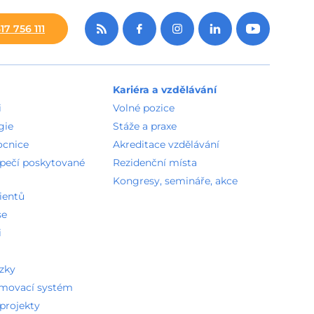
17 756 111
Kariéra a vzdělávání
i
Volné pozice
gie
Stáže a praxe
ocnice
Akreditace vzdělávání
zpečí poskytované
Rezidenční místa
Kongresy, semináře, akce
ientů
se
i
ázky
amovací systém
projekty