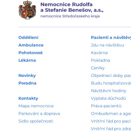
Oddělení
Pacienti a návštěv
Ambulance
Jdu na návštěvu
Pohotovost
Kavárna
Lékárna
Pokladna
Ceníky
Novinky
Objednací doby pa
Poradna
Budu hospitalizová
Návštěvní hodiny
Kontakty
Výplata důchodů
Mapa nemocnice
Práva pacientů
Parkování a doprava
Ombudsman a agend
Sídlo společnosti
Vnitřní řád pro pac
Vnitřní řád pro zdr