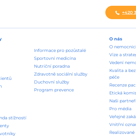
+420 3
y
O nás
O nemocnic
Informace pro pozůstalé
Vize a strate
Sportovní medicína
Vedení nem
Nutriční poradna
Kvalita a be
Zdravotně sociální služby
péče
cientů
Duchovní služby
Recenze pac
n
Program prevence
Etická komi
Naši partneř
Pro média
Veřejné zak
a stížností
Vnitřní ozn
ienty
Realizované 
avotníky