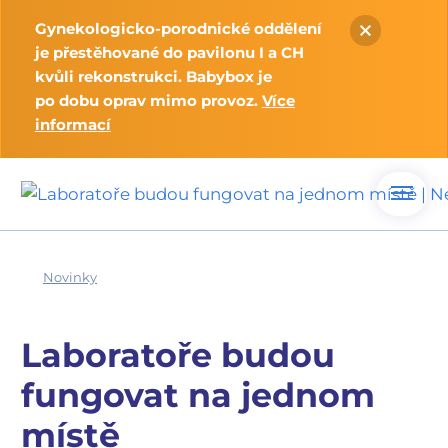
Gynekologicko-porodnické oddělení
je přestěhované do pavilonu I a CH
kvůli rekonstrukci. Babybox je
po dobu oprav mimo provoz.
Více
informací
Novinky
Laboratoře budou
fungovat na jednom
místě