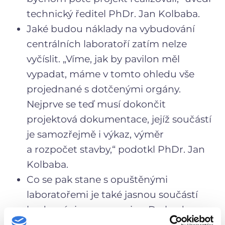
technický ředitel PhDr. Jan Kolbaba.
Jaké budou náklady na vybudování
centrálních laboratoří zatím nelze
vyčíslit. „Víme, jak by pavilon měl
vypadat, máme v tomto ohledu vše
projednané s dotčenými orgány.
Nejprve se teď musí dokončit
projektová dokumentace, jejíž součástí
je samozřejmě i výkaz, výměr
a rozpočet stavby,“ podotkl PhDr. Jan
Kolbaba.
Co se pak stane s opuštěnými
laboratořemi je také jasnou součástí
budoucí vize nemocnice. Do budovy
u vrátnice bude soustředěna