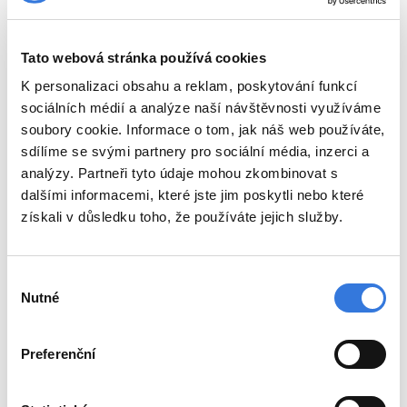
ambulantní péče – praktický lékař,
plicní ambulance, diabetologie a oční.
Tato webová stránka používá cookies
Prostory po těchto ambulancích
K personalizaci obsahu a reklam, poskytování funkcí
budou sloužit oddělení dlouhodobé
sociálních médií a analýze naší návštěvnosti využíváme
soubory cookie. Informace o tom, jak náš web používáte,
ošetřovatelské péče.
sdílíme se svými partnery pro sociální média, inzerci a
analýzy. Partneři tyto údaje mohou zkombinovat s
dalšími informacemi, které jste jim poskytli nebo které
získali v důsledku toho, že používáte jejich služby.
Výběr
Nutné
souhlasu
Preferenční
Zpět