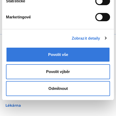
Statistické
Sdílejte
Marketingové
Zobrazit detaily
+420 317 756 111
Povolit vše
Povolit výběr
Oddělení
Odmítnout
Ambulance
Pohotovost
Lékárna