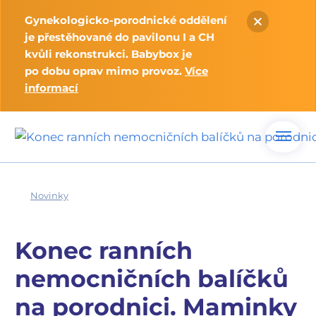
Gynekologicko-porodnické oddělení
je přestěhované do pavilonu I a CH
kvůli rekonstrukci. Babybox je
po dobu oprav mimo provoz.
Více
informací
Novinky
Konec ranních
nemocničních balíčků
na porodnici. Maminky