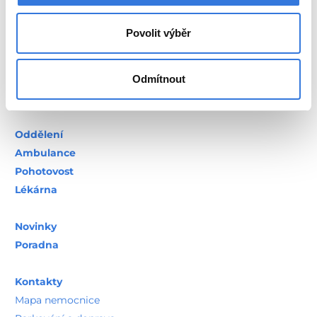
Lékárna
Povolit výběr
Novinky
Poradna
Odmítnout
Kontakty
Mapa nemocnice
Parkování a doprava
Sídlo společnosti
Pacienti a návštěvy
Jdu na návštěvu
Kavárna
Pokladna
Ceníky
Objednací doby pacientů
Budu hospitalizován