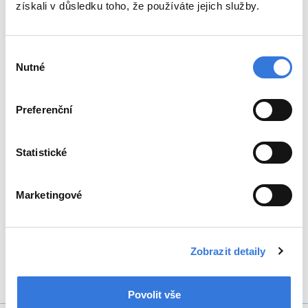
získali v důsledku toho, že používáte jejich služby.
Zpět
Výběr
Sdílejte
Nutné
souhlasu
Preferenční
Statistické
+420 317 756 111
Marketingové
Zobrazit detaily
Oddělení
Ambulance
Povolit vše
Pohotovost