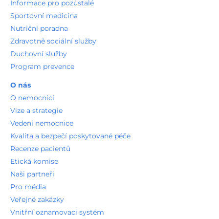
Vedení nemocnice
Kvalita a bezpečí poskytované péče
Recenze pacientů
Etická komise
Naši partneři
Pro média
Veřejné zakázky
Vnitřní oznamovací systém
Realizované projekty
Stravovací provoz
Spalovna odpadů
Technická oddělení
Kariéra a vzdělávání
Volné pozice
Stáže a praxe
Akreditace vzdělávání
Rezidenční místa