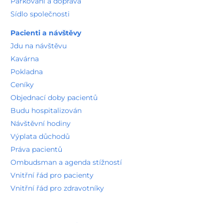
Návštěvní hodiny
Výplata důchodů
Práva pacientů
Ombudsman a agenda stížností
Vnitřní řád pro pacienty
Vnitřní řád pro zdravotníky
Informace pro pozůstalé
Sportovní medicína
Nutriční poradna
Zdravotně sociální služby
Duchovní služby
Program prevence
O nás
O nemocnici
Vize a strategie