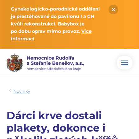
Gynekologicko-porodnické oddělení
je přestěhované do pavilonu I a CH
kvůli rekonstrukci. Babybox je
po dobu oprav mimo provoz.
Více
informací
Novinky
Dárci krve dostali
plakety, dokonce i