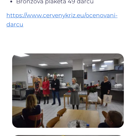
Bronzová plaketa 49 dárců
https://www.cervenykriz.eu/ocenovani-
darcu