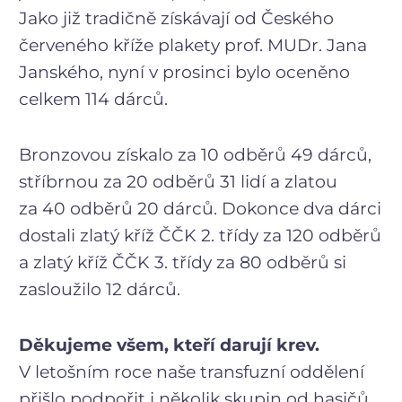
Jako již tradičně získávají od Českého
červeného kříže plakety prof. MUDr. Jana
Janského, nyní v prosinci bylo oceněno
celkem 114 dárců.
Bronzovou získalo za 10 odběrů 49 dárců,
stříbrnou za 20 odběrů 31 lidí a zlatou
za 40 odběrů 20 dárců. Dokonce dva dárci
dostali zlatý kříž ČČK 2. třídy za 120 odběrů
a zlatý kříž ČČK 3. třídy za 80 odběrů si
zasloužilo 12 dárců.
Děkujeme všem, kteří darují krev.
V letošním roce naše transfuzní oddělení
přišlo podpořit i několik skupin od hasičů