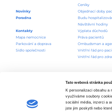
Ceníky
Novinky
Objednací doby pa
Poradna
Budu hospitalizová
Návštěvní hodiny
Kontakty
Výplata důchodů
Mapa nemocnice
Práva pacientů
Parkování a doprava
Ombudsman a agend
Sídlo společnosti
Vnitřní řád pro pac
Vnitřní řád pro zdr
Tato webová stránka použ
K personalizaci obsahu a 
Povinně zveřejňované informace
GDPR
Seznam používa
využíváme soubory cookie.
sociální média, inzerci a 
jste jim poskytli nebo kter