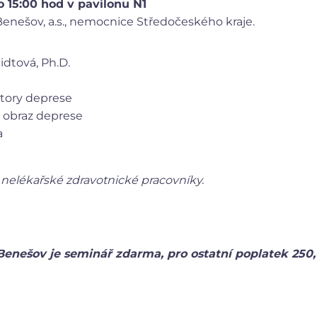
o 15:00 hod v pavilonu N1
enešov, a.s., nemocnice Středočeského kraje.
dtová, Ph.D.
ktory deprese
 obraz deprese
a
řské a nelékařské zdravotnické pracovníky.
e Benešov je seminář zdarma, pro ostatní po