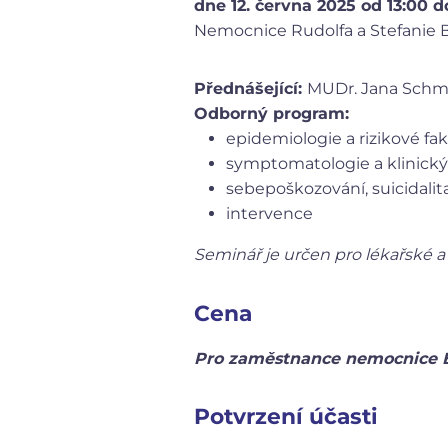
dne 12. června 2025 od 13:00 d
Nemocnice Rudolfa a Stefanie B
Přednášející:
MUDr. Jana Schmi
Odborný program:
epidemiologie a rizikové fa
symptomatologie a klinický
sebepoškozování, suicidalit
intervence
Seminář je určen pro léka
Cena
Pro zaměstnance nemocnic
Potvrzení účasti