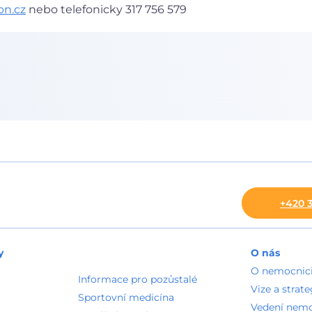
bn.cz
nebo telefonicky 317 756 579
+420 3
y
O nás
O nemocnic
Informace pro pozůstalé
Vize a strate
Sportovní medicína
Vedení nem