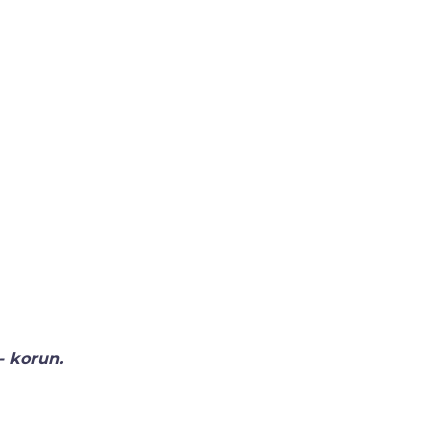
platek 250,- korun.