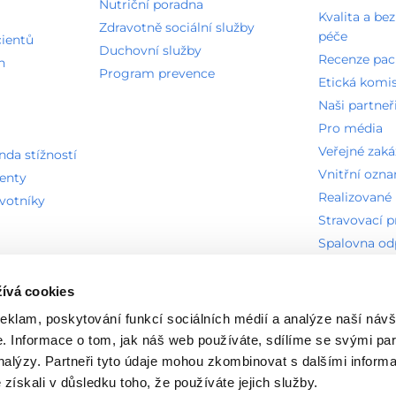
Nutriční poradna
Kvalita a be
Zdravotně sociální služby
péče
cientů
Duchovní služby
Recenze pac
n
Program prevence
Etická komi
Naši partneř
Pro média
Veřejné zak
a stížností
Vnitřní ozn
ienty
Realizované 
avotníky
Stravovací 
Spalovna o
Technická o
ívá cookies
reklam, poskytování funkcí sociálních médií a analýze naší návš
ných zkratek
Seznam písemných informovaných souhlasů
Nasta
 Informace o tom, jak náš web používáte, sdílíme se svými par
analýzy. Partneři tyto údaje mohou zkombinovat s dalšími inform
é získali v důsledku toho, že používáte jejich služby.