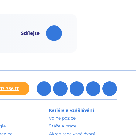
Sdílejte
17 756 111
Kariéra a vzdělávání
i
Volné pozice
gie
Stáže a praxe
ocnice
Akreditace vzdělávání