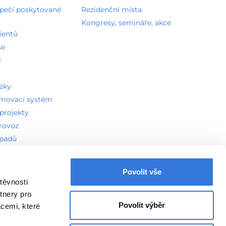
zpečí poskytované
Rezidenční místa
Kongresy, semináře, akce
ientů
se
i
ázky
amovací systém
projekty
provoz
dpadů
ddělení
Povolit vše
těvnosti
vení Cookies
tnery pro
Povolit výběr
acemi, které