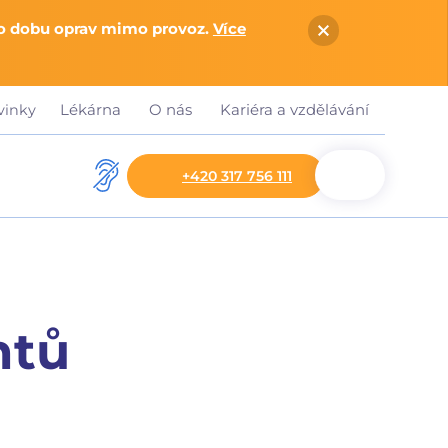
po dobu oprav mimo provoz.
Více
Lékárna
O nás
Kariéra a vzdělávání
vinky
+420 317 756 111
ntů