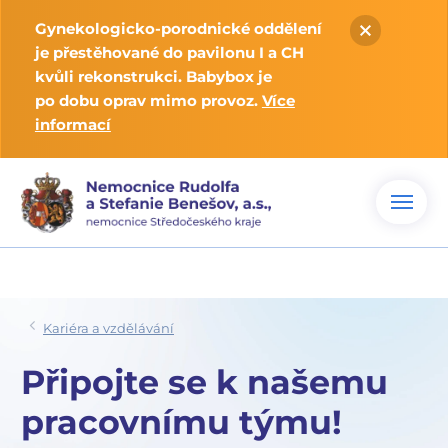
Gynekologicko-porodnické oddělení
je přestěhované do pavilonu I a CH
kvůli rekonstrukci. Babybox je
po dobu oprav mimo provoz.
Více
informací
Kariéra a vzdělávání
Připojte se k našemu
pracovnímu týmu!