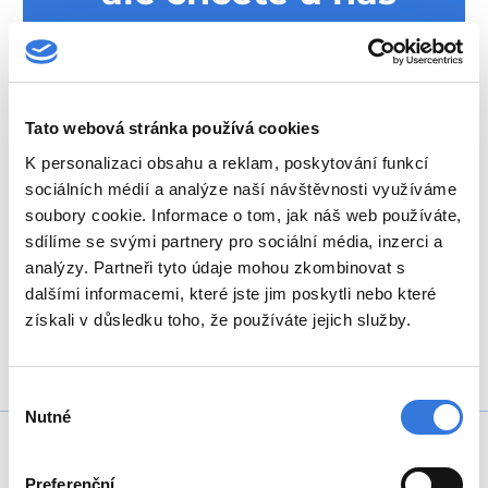
pracovat?
Napište nebo zavolejte,
uvidíme co se dá dělat.
Tato webová stránka používá cookies
K personalizaci obsahu a reklam, poskytování funkcí
sociálních médií a analýze naší návštěvnosti využíváme
+420 317 756 565
soubory cookie. Informace o tom, jak náš web používáte,
sdílíme se svými partnery pro sociální média, inzerci a
analýzy. Partneři tyto údaje mohou zkombinovat s
pam@hospital-bn.cz
dalšími informacemi, které jste jim poskytli nebo které
získali v důsledku toho, že používáte jejich služby.
Výběr
Nutné
souhlasu
Preferenční