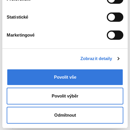
Statistické
+420 317 756 111
Marketingové
Oddělení
Zobrazit detaily
Ambulance
Pohotovost
Povolit vše
Lékárna
Novinky
Povolit výběr
Poradna
Odmítnout
Kontakty
Mapa nemocnice