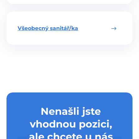
Všeobecný sanitář
/
ka
Nenašli jste
vhodnou pozici,
ale chcete u nás