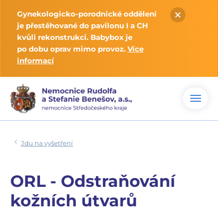
Gynekologicko-porodnické oddělení
je přestěhované do pavilonu I a CH
kvůli rekonstrukci. Babybox je
po dobu oprav mimo provoz.
Více
informací
Jdu na vyšetření
ORL - Odstraňování
kožních útvarů