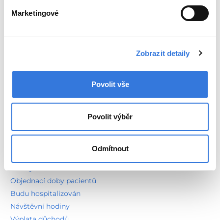
Marketingové
Novinky
Poradna
Zobrazit detaily
Kontakty
Mapa nemocnice
Povolit vše
Parkování a doprava
Sídlo společnosti
Povolit výběr
Pacienti a návštěvy
Jdu na návštěvu
Kavárna
Odmítnout
Pokladna
Ceníky
Objednací doby pacientů
Budu hospitalizován
Návštěvní hodiny
Výplata důchodů