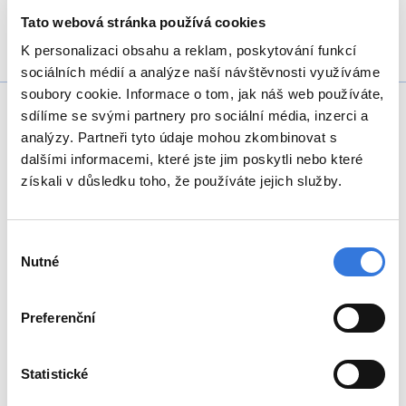
Tato webová stránka používá cookies
K personalizaci obsahu a reklam, poskytování funkcí
sociálních médií a analýze naší návštěvnosti využíváme
soubory cookie. Informace o tom, jak náš web používáte,
sdílíme se svými partnery pro sociální média, inzerci a
analýzy. Partneři tyto údaje mohou zkombinovat s
dalšími informacemi, které jste jim poskytli nebo které
získali v důsledku toho, že používáte jejich služby.
+420 317 756 111
Výběr
Nutné
souhlasu
Preferenční
Oddělení
Ambulance
Statistické
Pohotovost
Lékárna