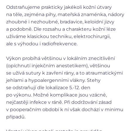
Odstraňujeme prakticky jakékoli kožní útvary
na těle, zejména pihy, mateřská znaménka, nádory
zhoubné i nezhoubné, bradavice, keloidní jizvy
a podobně. Dle rozsahu a charakteru kožní léze
užíváme klasickou techniku, elektrochirurgii,
ale s výhodou i radiofrekvence.
Výkon probíhá většinou v lokálním znecitlivění
(opíchnutí injekčním anestetikem), většinou
se užívá sutury k zavření rány, a to atraumatickými
jehlami a hypoalergenními vlákny. Stehy
se odstraňují dle lokalizace 5.-12. den
po výkonu. Možné komplikace jsou vzácné,
nejčastěji infekce v ráně. Při dodržování zásad
v pooperačním období k ní však dochází v minimu
případů.