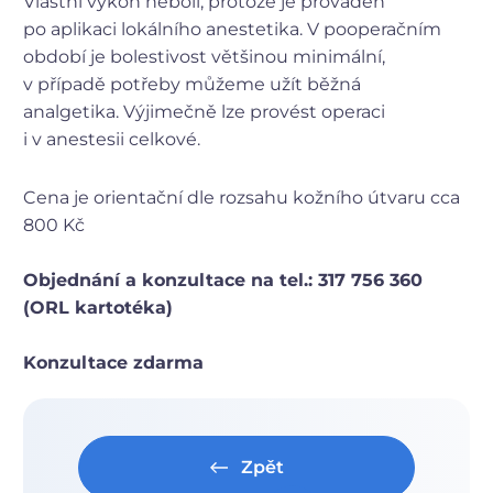
Vlastní výkon nebolí, protože je prováděn
po aplikaci lokálního anestetika. V pooperačním
období je bolestivost většinou minimální,
v případě potřeby můžeme užít běžná
analgetika. Výjimečně lze provést operaci
i v anestesii celkové.
Cena je orientační dle rozsahu kožního útvaru cca
800 Kč
Objednání a konzultace na tel.: 317 756 360
(ORL kartotéka)
Konzultace zdarma
Zpět