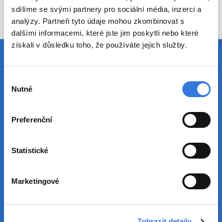
Máte zájem o tuto pozici?
sdílíme se svými partnery pro sociální média, inzerci a
analýzy. Partneři tyto údaje mohou zkombinovat s
dalšími informacemi, které jste jim poskytli nebo které
Vyplňte prosím formulář níže nebo nás kontaktujte
získali v důsledku toho, že používáte jejich služby.
+420 317 756 565
nebo
pam@hospital-bn.cz
Výběr
Nutné
souhlasu
Jméno a příjmení *
Preferenční
E-mail *
Statistické
Telefon
Marketingové
Program doporučení
Zobrazit detaily