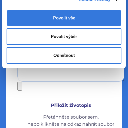
Uveďte jméno a příjmení zaměstnance
Nemocnice Rudolfa a Stefanie, a.s., který Vám
danou pozici doporučil.
Povolit vše
Zpráva *
Povolit výběr
Odmítnout
Přiložit životopis
Přetáhněte soubor sem,
nebo klikněte na odkaz
nahrát soubor