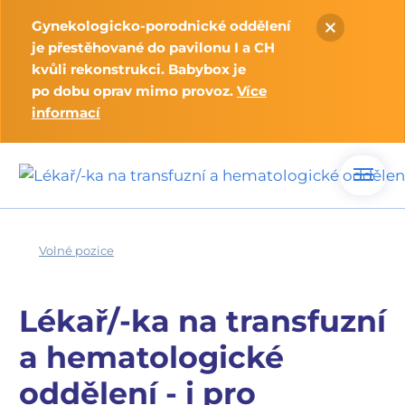
Gynekologicko-porodnické oddělení
je přestěhované do pavilonu I a CH
kvůli rekonstrukci. Babybox je
po dobu oprav mimo provoz.
Více
informací
Volné pozice
Lékař
/
-ka na transfuzní
a hematologické
oddělení - i pro