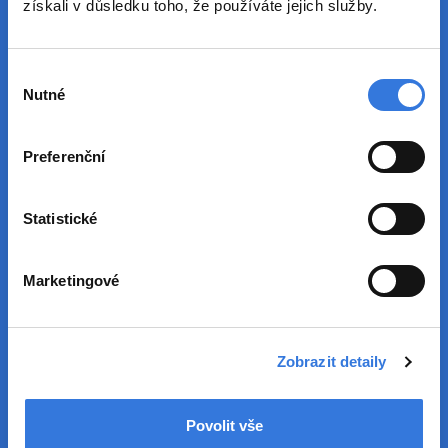
získali v důsledku toho, že používáte jejich služby.
Jméno a příjmení *
Výběr
Nutné
souhlasu
E-mail *
Preferenční
Telefon
Statistické
Program doporučení
Uveďte jméno a příjmení zaměstnance
Marketingové
Nemocnice Rudolfa a Stefanie, a.s., který Vám
danou pozici doporučil.
Zobrazit detaily
Zpráva *
Povolit vše