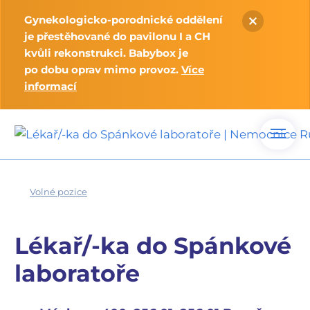
Gynekologicko-porodnické oddělení
je přestěhované do pavilonu I a CH
kvůli rekonstrukci. Babybox je
po dobu oprav mimo provoz.
Více
informací
Volné pozice
Lékař
/
-ka do Spánkové
laboratoře