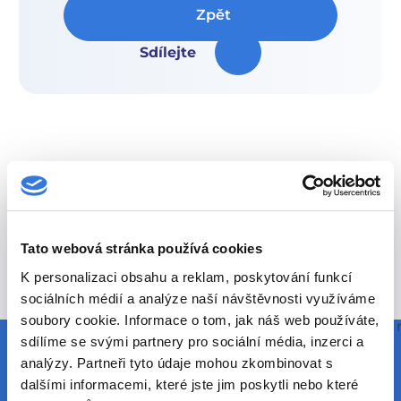
Zpět
Sdílejte
Tato webová stránka používá cookies
Máte zájem o tuto pozici?
K personalizaci obsahu a reklam, poskytování funkcí
sociálních médií a analýze naší návštěvnosti využíváme
soubory cookie. Informace o tom, jak náš web používáte,
Vyplňte prosím formulář níže nebo nás kontaktujte
sdílíme se svými partnery pro sociální média, inzerci a
+420 317 756 565
nebo
pam@hospital-bn.cz
analýzy. Partneři tyto údaje mohou zkombinovat s
dalšími informacemi, které jste jim poskytli nebo které