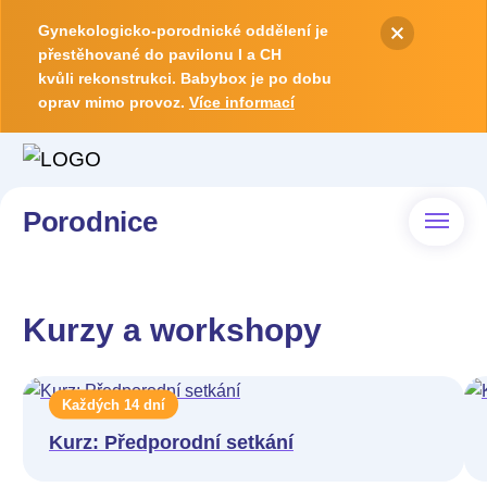
Gynekologicko-porodnické oddělení je
přestěhované do pavilonu I a CH
kvůli rekonstrukci. Babybox je po dobu
oprav mimo provoz.
Více informací
Porodnice
Kurzy a workshopy
Každých 14 dní
Kurz: Předporodní setkání