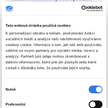
vstříc nastávajícím rodičům, kteří
preferují odchod po porodu do domácího
prostředí
Tato webová stránka používá cookies
Celý článek
K personalizaci obsahu a reklam, poskytování funkcí
sociálních médií a analýze naší návštěvnosti využíváme
soubory cookie. Informace o tom, jak náš web používáte,
sdílíme se svými partnery pro sociální média, inzerci a
Novinky v porodnici
21. 10. 2025
analýzy. Partneři tyto údaje mohou zkombinovat s
dalšími informacemi, které jste jim poskytli nebo které
Nově očkujeme novorozence proti RS
získali v důsledku toho, že používáte jejich služby.
virům
Výběr
Celý článek
Nutné
souhlasu
Preferenční