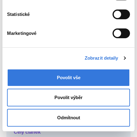
Novinky v porodnici
29. 9. 2025
Statistické
Pomáháme zlepšit péči o těhotné ženy s
rizikem vysokého krevního tlaku -
benešovská porodnice se účastní studie
Marketingové
Penelope, která se zaměřuje na podporu
péče o těhotné s rizikem preeklampsie.
Zobrazit detaily
Celý článek
Povolit vše
Novinky v porodnici
9. 9. 2025
Povolit výběr
MUDr. Ondřej Čech: Při operaci mám rád
puštěnou hudbu
Odmítnout
Celý článek